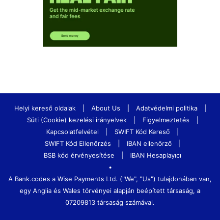
Helyi kereső oldalak
|
About Us
|
Adatvédelmi politika
|
Süti (Cookie) kezelési irányelvek
|
Figyelmeztetés
|
Kapcsolatfelvétel
|
SWIFT Kód Kereső
|
SWIFT Kód Ellenőrzés
|
IBAN ellenőrző
|
BSB kód érvényesítése
|
IBAN Hesaplayıcı
•
A Bank.codes a Wise Payments Ltd. ("We", "Us") tulajdonában van,
egy Anglia és Wales törvényei alapján beépített társaság, a
07209813 társaság számával.