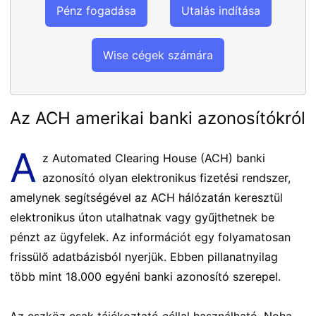
Pénz fogadása
Utalás indítása
Wise cégek számára
Az ACH amerikai banki azonosítókról
A
z Automated Clearing House (ACH) banki
azonosító olyan elektronikus fizetési rendszer,
amelynek segítségével az ACH hálózatán keresztül
elektronikus úton utalhatnak vagy gyűjthetnek be
pénzt az ügyfelek. Az információt egy folyamatosan
frissülő adatbázisból nyerjük. Ebben pillanatnyilag
több mint 18.000 egyéni banki azonosító szerepel.
Az eszköz csak tájékoztató céllal használható. Noha