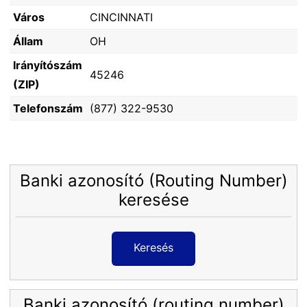
Város
CINCINNATI
Állam
OH
Irányítószám
45246
(ZIP)
Telefonszám
(877) 322-9530
Banki azonosító (Routing Number)
keresése
Keresés
Banki azonosító (routing number)