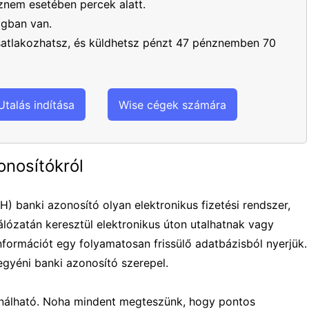
nem esetében percek alatt.
ágban van.
csatlakozhatsz, és küldhetsz pénzt 47 pénznemben 70
Utalás indítása
Wise cégek számára
onosítókról
 banki azonosító olyan elektronikus fizetési rendszer,
lózatán keresztül elektronikus úton utalhatnak vagy
nformációt egy folyamatosan frissülő adatbázisból nyerjük.
egyéni banki azonosító szerepel.
ználható. Noha mindent megteszünk, hogy pontos