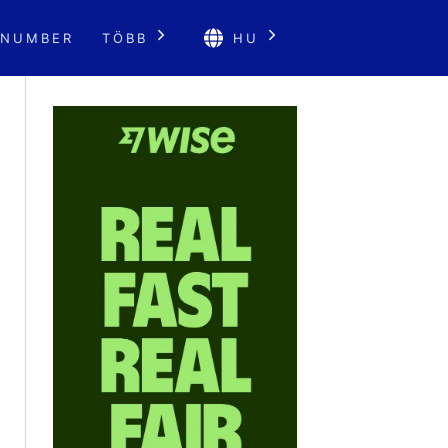
 NUMBER
TÖBB
HU