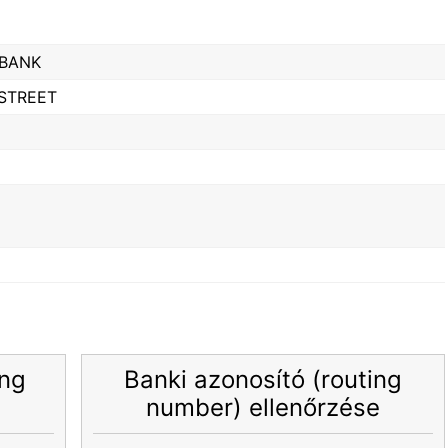
BANK
STREET
ing
Banki azonosító (routing
number) ellenőrzése