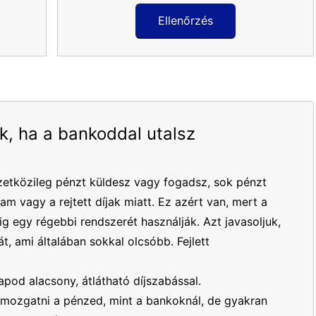
Ellenőrzés
k, ha a bankoddal utalsz
etközileg pénzt küldesz vagy fogadsz, sok pénzt
yam vagy a rejtett díjak miatt. Ez azért van, mert a
 egy régebbi rendszerét használják. Azt javasoljuk,
t, ami általában sokkal olcsóbb. Fejlett
apod alacsony, átlátható díjszabással.
mozgatni a pénzed, mint a bankoknál, de gyakran