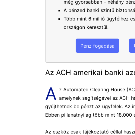
még gyorsabban – néhány pénz
A pénzed banki szintű biztons
Több mint 6 millió ügyfélhez 
országon keresztül.
Pénz fogadása
Az ACH amerikai banki az
A
z Automated Clearing House (ACH)
amelynek segítségével az ACH há
gyűjthetnek be pénzt az ügyfelek. Az i
Ebben pillanatnyilag több mint 18.000 
Az eszköz csak tájékoztató céllal has