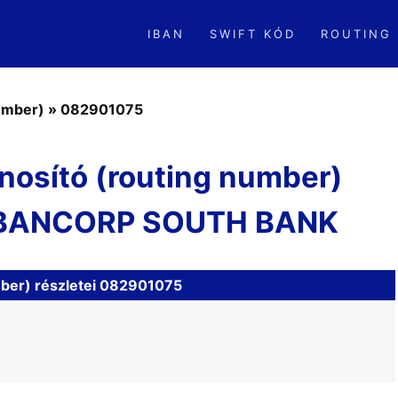
IBAN
SWIFT KÓD
ROUTING
number)
»
082901075
nosító (routing number)
 BANCORP SOUTH BANK
mber) részletei 082901075