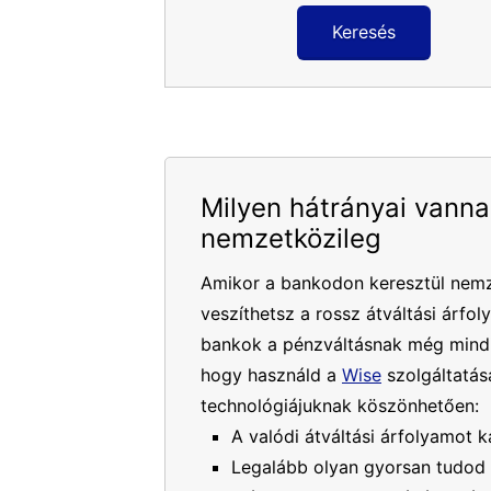
Keresés
Milyen hátrányai vanna
nemzetközileg
Amikor a bankodon keresztül nemz
veszíthetsz a rossz átváltási árfol
bankok a pénzváltásnak még mindig
hogy használd a
Wise
szolgáltatásá
technológiájuknak köszönhetően:
A valódi átváltási árfolyamot k
Legalább olyan gyorsan tudod 