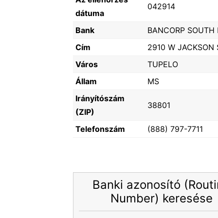
042914
dátuma
Bank
BANCORP SOUTH 
Cím
2910 W JACKSON 
Város
TUPELO
Állam
MS
Irányítószám
38801
(ZIP)
Telefonszám
(888) 797-7711
Banki azonosító (Rout
Number) keresése