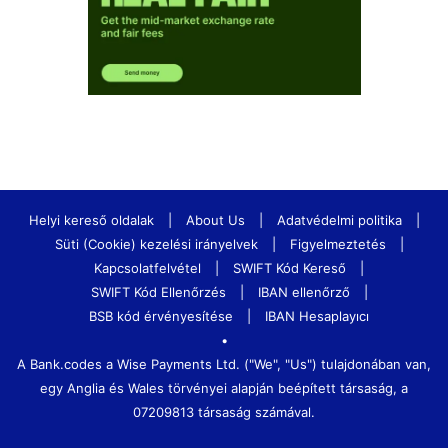
Helyi kereső oldalak
|
About Us
|
Adatvédelmi politika
|
Süti (Cookie) kezelési irányelvek
|
Figyelmeztetés
|
Kapcsolatfelvétel
|
SWIFT Kód Kereső
|
SWIFT Kód Ellenőrzés
|
IBAN ellenőrző
|
BSB kód érvényesítése
|
IBAN Hesaplayıcı
•
A Bank.codes a Wise Payments Ltd. ("We", "Us") tulajdonában van,
egy Anglia és Wales törvényei alapján beépített társaság, a
07209813 társaság számával.