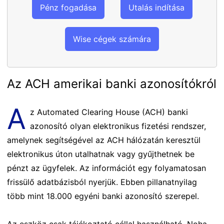
Pénz fogadása
Utalás indítása
Wise cégek számára
Az ACH amerikai banki azonosítókról
A
z Automated Clearing House (ACH) banki
azonosító olyan elektronikus fizetési rendszer,
amelynek segítségével az ACH hálózatán keresztül
elektronikus úton utalhatnak vagy gyűjthetnek be
pénzt az ügyfelek. Az információt egy folyamatosan
frissülő adatbázisból nyerjük. Ebben pillanatnyilag
több mint 18.000 egyéni banki azonosító szerepel.
Az eszköz csak tájékoztató céllal használható. Noha