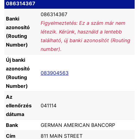
086314367
086314367
Banki
Figyelmeztetés: Ez a szám már nem
azonosító
létezik. Kérünk, használd a lentebb
(Routing
található, új banki azonosítót (Routing
Number)
number).
Új banki
azonosító
083904563
(Routing
Number)
Az
ellenőrzés
041114
dátuma
Bank
GERMAN AMERICAN BANCORP
Cím
811 MAIN STREET