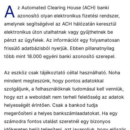
A
z Automated Clearing House (ACH) banki
azonosító olyan elektronikus fizetési rendszer,
amelynek segítségével az ACH hálózatán keresztül
elektronikus úton utalhatnak vagy gyűjthetnek be
pénzt az ügyfelek. Az információt egy folyamatosan
frissülő adatbázisból nyerjük. Ebben pillanatnyilag
több mint 18.000 egyéni banki azonosító szerepel.
Az eszköz csak tájékoztató céllal használható. Noha
mindent megteszünk, hogy pontos adatokkal
szolgáljunk, a felhasználóknak tudomásul kell venniük,
hogy ezt a weboldalt nem terheli felelősség az adatok
helyességét érintően. Csak a bankod tudja
megerősíteni a helyes bankszámlaadatokat. Ha egy
számodra fontos utalást szeretnél egy bizonyos
időkereten belül teljesíteni, azt javasoljuk, hogy először