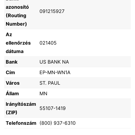
azonosító
091215927
(Routing
Number)
Az
ellenőrzés
021405
dátuma
Bank
US BANK NA
Cím
EP-MN-WN1A
Város
ST. PAUL
Állam
MN
Irányítószám
55107-1419
(ZIP)
Telefonszám
(800) 937-6310