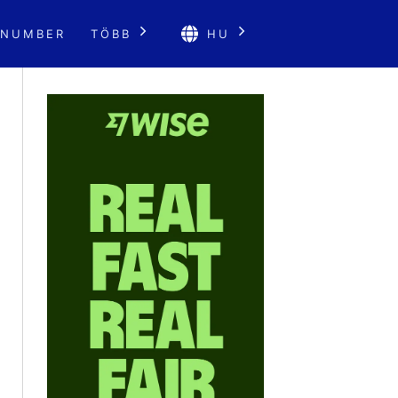
 NUMBER
TÖBB
HU