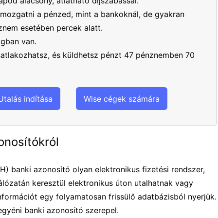
apod alacsony, átlátható díjszabással.
mozgatni a pénzed, mint a bankoknál, de gyakran
nem esetében percek alatt.
ágban van.
csatlakozhatsz, és küldhetsz pénzt 47 pénznemben 70
Utalás indítása
Wise cégek számára
onosítókról
 banki azonosító olyan elektronikus fizetési rendszer,
lózatán keresztül elektronikus úton utalhatnak vagy
nformációt egy folyamatosan frissülő adatbázisból nyerjük.
egyéni banki azonosító szerepel.