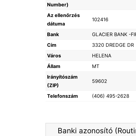
Number)
Az ellenőrzés
102416
dátuma
Bank
GLACIER BANK -FI
Cím
3320 DREDGE DR
Város
HELENA
Állam
MT
Irányítószám
59602
(ZIP)
Telefonszám
(406) 495-2628
Banki azonosító (Rout