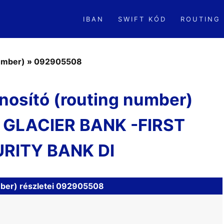
IBAN
SWIFT KÓD
ROUTING
number)
»
092905508
nosító (routing number)
 GLACIER BANK -FIRST
RITY BANK DI
mber) részletei 092905508