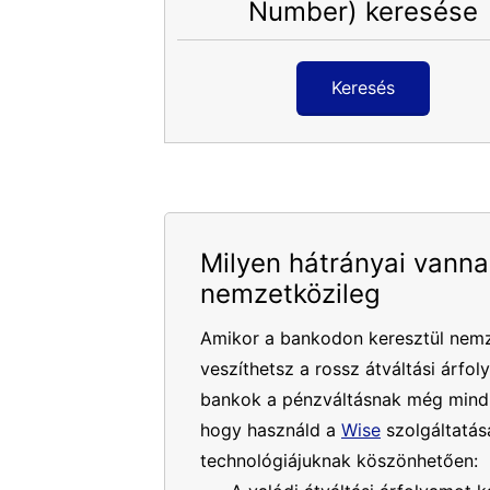
Number) keresése
Keresés
Milyen hátrányai vanna
nemzetközileg
Amikor a bankodon keresztül nemz
veszíthetsz a rossz átváltási árfol
bankok a pénzváltásnak még mindig
hogy használd a
Wise
szolgáltatásá
technológiájuknak köszönhetően: