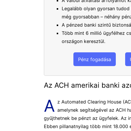
A valódi átváltási árfolyamot k
Legalább olyan gyorsan tudod 
még gyorsabban – néhány pénz
A pénzed banki szintű biztons
Több mint 6 millió ügyfélhez 
országon keresztül.
Pénz fogadása
Az ACH amerikai banki az
A
z Automated Clearing House (ACH)
amelynek segítségével az ACH há
gyűjthetnek be pénzt az ügyfelek. Az i
Ebben pillanatnyilag több mint 18.000 