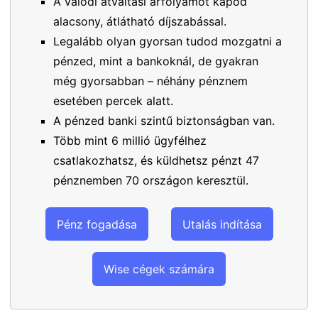
A valódi átváltási árfolyamot kapod
alacsony, átlátható díjszabással.
Legalább olyan gyorsan tudod mozgatni a
pénzed, mint a bankoknál, de gyakran
még gyorsabban – néhány pénznem
esetében percek alatt.
A pénzed banki szintű biztonságban van.
Több mint 6 millió ügyfélhez
csatlakozhatsz, és küldhetsz pénzt 47
pénznemben 70 országon keresztül.
Pénz fogadása
Utalás indítása
Wise cégek számára