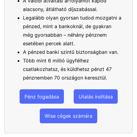
A valódi átváltási árfolyamot kapod
alacsony, átlátható díjszabással.
Legalább olyan gyorsan tudod mozgatni a
pénzed, mint a bankoknál, de gyakran
még gyorsabban – néhány pénznem
esetében percek alatt.
A pénzed banki szintű biztonságban van.
Több mint 6 millió ügyfélhez
csatlakozhatsz, és küldhetsz pénzt 47
pénznemben 70 országon keresztül.
Pénz fogadása
Utalás indítása
Wise cégek számára