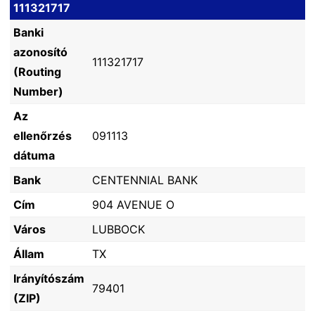
111321717
Banki
azonosító
111321717
(Routing
Number)
Az
ellenőrzés
091113
dátuma
Bank
CENTENNIAL BANK
Cím
904 AVENUE O
Város
LUBBOCK
Állam
TX
Irányítószám
79401
(ZIP)