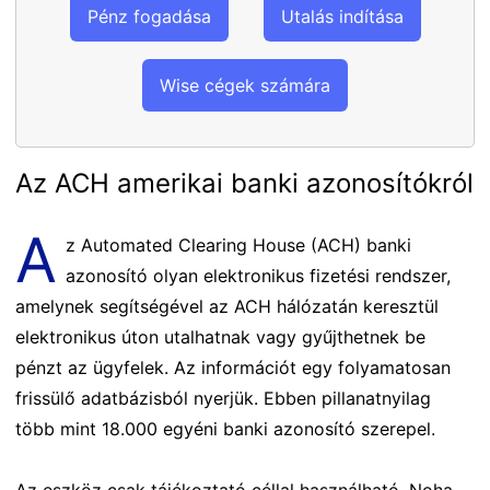
Pénz fogadása
Utalás indítása
Wise cégek számára
Az ACH amerikai banki azonosítókról
A
z Automated Clearing House (ACH) banki
azonosító olyan elektronikus fizetési rendszer,
amelynek segítségével az ACH hálózatán keresztül
elektronikus úton utalhatnak vagy gyűjthetnek be
pénzt az ügyfelek. Az információt egy folyamatosan
frissülő adatbázisból nyerjük. Ebben pillanatnyilag
több mint 18.000 egyéni banki azonosító szerepel.
Az eszköz csak tájékoztató céllal használható. Noha