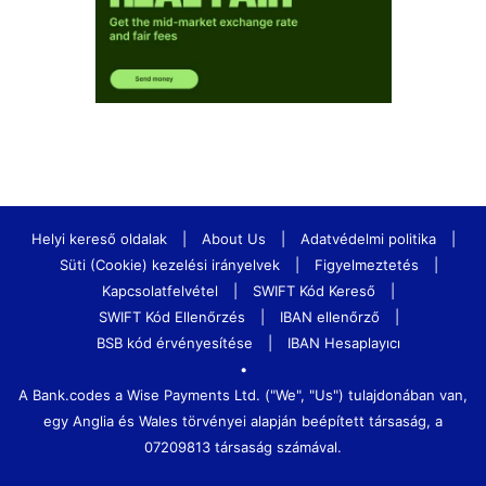
Helyi kereső oldalak
|
About Us
|
Adatvédelmi politika
|
Süti (Cookie) kezelési irányelvek
|
Figyelmeztetés
|
Kapcsolatfelvétel
|
SWIFT Kód Kereső
|
SWIFT Kód Ellenőrzés
|
IBAN ellenőrző
|
BSB kód érvényesítése
|
IBAN Hesaplayıcı
•
A Bank.codes a Wise Payments Ltd. ("We", "Us") tulajdonában van,
egy Anglia és Wales törvényei alapján beépített társaság, a
07209813 társaság számával.