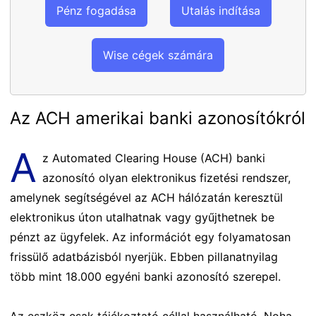
Pénz fogadása
Utalás indítása
Wise cégek számára
Az ACH amerikai banki azonosítókról
A
z Automated Clearing House (ACH) banki
azonosító olyan elektronikus fizetési rendszer,
amelynek segítségével az ACH hálózatán keresztül
elektronikus úton utalhatnak vagy gyűjthetnek be
pénzt az ügyfelek. Az információt egy folyamatosan
frissülő adatbázisból nyerjük. Ebben pillanatnyilag
több mint 18.000 egyéni banki azonosító szerepel.
Az eszköz csak tájékoztató céllal használható. Noha