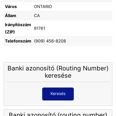
Város
ONTARIO
Állam
CA
Irányítószám
91761
(ZIP)
Telefonszám
(909) 456-8208
Banki azonosító (Routing Number)
keresése
Keresés
Banki azonosító (routing number)