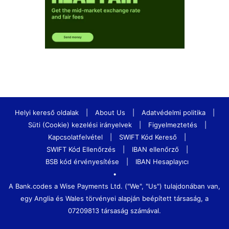
Helyi kereső oldalak
|
About Us
|
Adatvédelmi politika
|
Süti (Cookie) kezelési irányelvek
|
Figyelmeztetés
|
Kapcsolatfelvétel
|
SWIFT Kód Kereső
|
SWIFT Kód Ellenőrzés
|
IBAN ellenőrző
|
BSB kód érvényesítése
|
IBAN Hesaplayıcı
•
A Bank.codes a Wise Payments Ltd. ("We", "Us") tulajdonában van,
egy Anglia és Wales törvényei alapján beépített társaság, a
07209813 társaság számával.