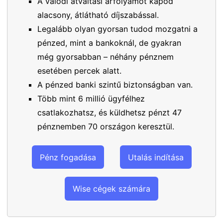
A valódi átváltási árfolyamot kapod
alacsony, átlátható díjszabással.
Legalább olyan gyorsan tudod mozgatni a
pénzed, mint a bankoknál, de gyakran
még gyorsabban – néhány pénznem
esetében percek alatt.
A pénzed banki szintű biztonságban van.
Több mint 6 millió ügyfélhez
csatlakozhatsz, és küldhetsz pénzt 47
pénznemben 70 országon keresztül.
Pénz fogadása
Utalás indítása
Wise cégek számára