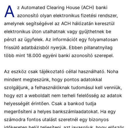
A
z Automated Clearing House (ACH) banki
azonosító olyan elektronikus fizetési rendszer,
amelynek segítségével az ACH hálózatán keresztül
elektronikus úton utalhatnak vagy gyűjthetnek be
pénzt az ügyfelek. Az információt egy folyamatosan
frissülő adatbázisból nyerjük. Ebben pillanatnyilag
több mint 18.000 egyéni banki azonosító szerepel.
Az eszköz csak tájékoztató céllal használható. Noha
mindent megteszünk, hogy pontos adatokkal
szolgáljunk, a felhasználóknak tudomásul kell venniük,
hogy ezt a weboldalt nem terheli felelősség az adatok
helyességét érintően. Csak a bankod tudja
megerősíteni a helyes bankszámlaadatokat. Ha egy
számodra fontos utalást szeretnél egy bizonyos
időkereten belül teljesíteni, azt javasoljuk, hogy először