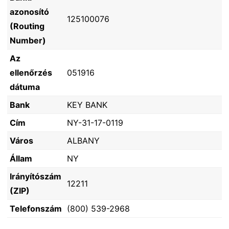
azonosító
125100076
(Routing
Number)
Az
ellenőrzés
051916
dátuma
Bank
KEY BANK
Cím
NY-31-17-0119
Város
ALBANY
Állam
NY
Irányítószám
12211
(ZIP)
Telefonszám
(800) 539-2968