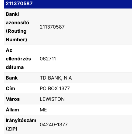
211370587
Banki
azonosító
211370587
(Routing
Number)
Az
ellenőrzés
062711
dátuma
Bank
TD BANK, N.A
Cím
PO BOX 1377
Város
LEWISTON
Állam
ME
Irányítószám
04240-1377
(ZIP)