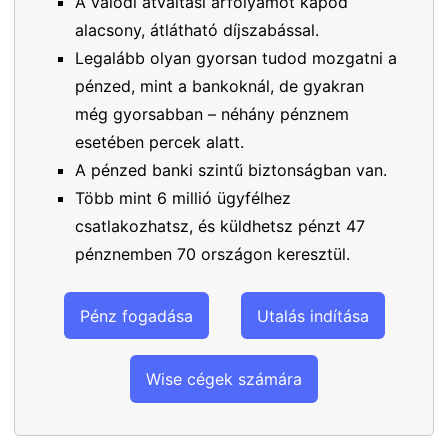
A valódi átváltási árfolyamot kapod
alacsony, átlátható díjszabással.
Legalább olyan gyorsan tudod mozgatni a
pénzed, mint a bankoknál, de gyakran
még gyorsabban – néhány pénznem
esetében percek alatt.
A pénzed banki szintű biztonságban van.
Több mint 6 millió ügyfélhez
csatlakozhatsz, és küldhetsz pénzt 47
pénznemben 70 országon keresztül.
Pénz fogadása
Utalás indítása
Wise cégek számára