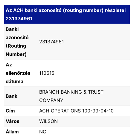
Az ACH banki azonosító (routing number) részletei
231374961
Banki
azonosító
231374961
(Routing
Number)
Az
ellenőrzés
110615
dátuma
BRANCH BANKING & TRUST
Bank
COMPANY
Cím
ACH OPERATIONS 100-99-04-10
Város
WILSON
Állam
NC