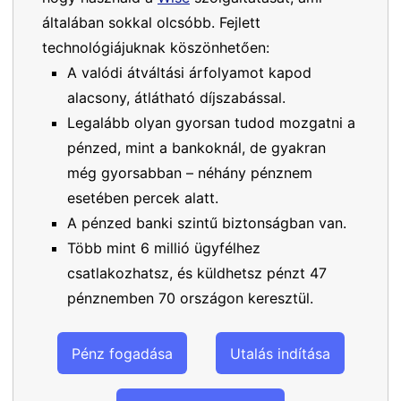
általában sokkal olcsóbb. Fejlett
technológiájuknak köszönhetően:
A valódi átváltási árfolyamot kapod
alacsony, átlátható díjszabással.
Legalább olyan gyorsan tudod mozgatni a
pénzed, mint a bankoknál, de gyakran
még gyorsabban – néhány pénznem
esetében percek alatt.
A pénzed banki szintű biztonságban van.
Több mint 6 millió ügyfélhez
csatlakozhatsz, és küldhetsz pénzt 47
pénznemben 70 országon keresztül.
Pénz fogadása
Utalás indítása