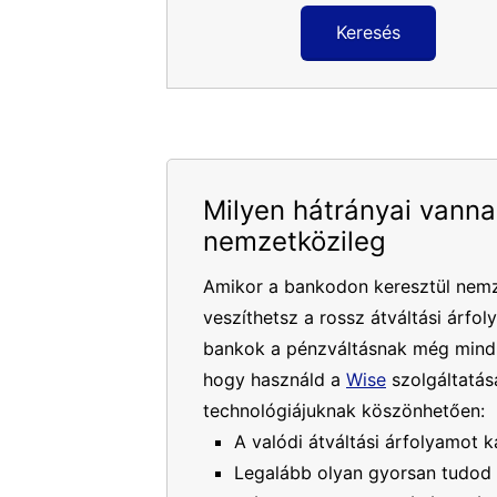
Keresés
Milyen hátrányai vanna
nemzetközileg
Amikor a bankodon keresztül nemz
veszíthetsz a rossz átváltási árfol
bankok a pénzváltásnak még mindig
hogy használd a
Wise
szolgáltatásá
technológiájuknak köszönhetően:
A valódi átváltási árfolyamot k
Legalább olyan gyorsan tudod 