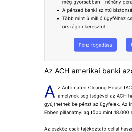
még gyorsabban – néhány pénz
A pénzed banki szintű biztons
Több mint 6 millió ügyfélhez 
országon keresztül.
Pénz fogadása
Az ACH amerikai banki az
A
z Automated Clearing House (ACH)
amelynek segítségével az ACH há
gyűjthetnek be pénzt az ügyfelek. Az i
Ebben pillanatnyilag több mint 18.000 
Az eszköz csak tájékoztató céllal has