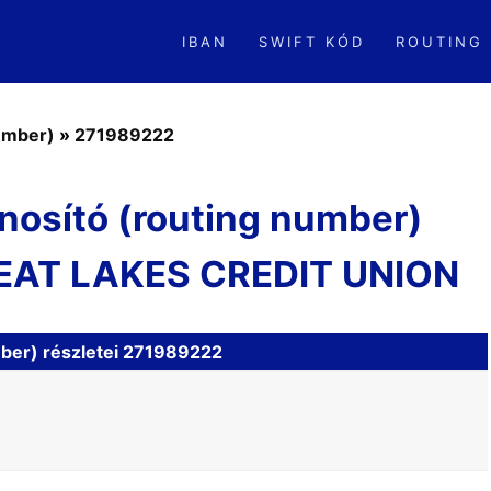
IBAN
SWIFT KÓD
ROUTING
number)
»
271989222
nosító (routing number)
EAT LAKES CREDIT UNION
mber) részletei 271989222