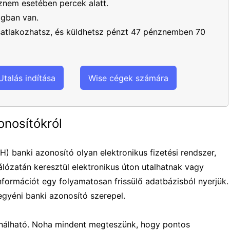
nem esetében percek alatt.
ágban van.
csatlakozhatsz, és küldhetsz pénzt 47 pénznemben 70
Utalás indítása
Wise cégek számára
onosítókról
 banki azonosító olyan elektronikus fizetési rendszer,
lózatán keresztül elektronikus úton utalhatnak vagy
nformációt egy folyamatosan frissülő adatbázisból nyerjük.
egyéni banki azonosító szerepel.
ználható. Noha mindent megteszünk, hogy pontos