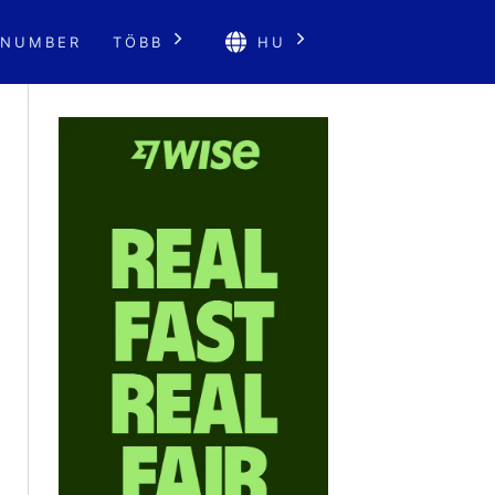
 NUMBER
TÖBB
HU