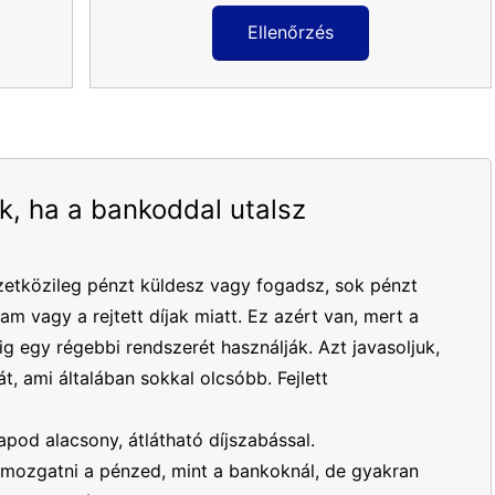
Ellenőrzés
k, ha a bankoddal utalsz
etközileg pénzt küldesz vagy fogadsz, sok pénzt
yam vagy a rejtett díjak miatt. Ez azért van, mert a
 egy régebbi rendszerét használják. Azt javasoljuk,
t, ami általában sokkal olcsóbb. Fejlett
apod alacsony, átlátható díjszabással.
mozgatni a pénzed, mint a bankoknál, de gyakran