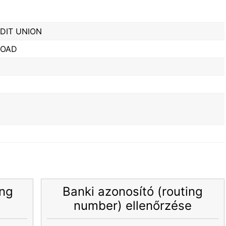
DIT UNION
ROAD
ing
Banki azonosító (routing
number) ellenőrzése