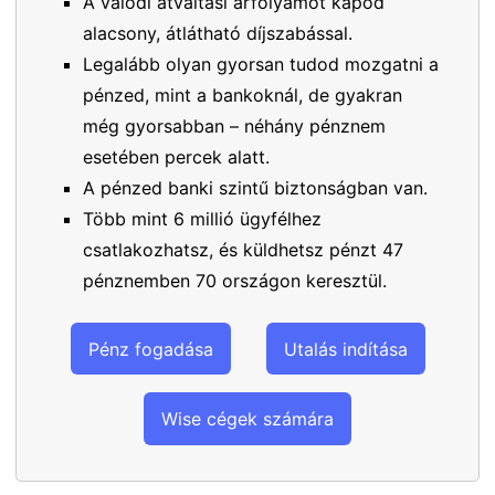
A valódi átváltási árfolyamot kapod
alacsony, átlátható díjszabással.
Legalább olyan gyorsan tudod mozgatni a
pénzed, mint a bankoknál, de gyakran
még gyorsabban – néhány pénznem
esetében percek alatt.
A pénzed banki szintű biztonságban van.
Több mint 6 millió ügyfélhez
csatlakozhatsz, és küldhetsz pénzt 47
pénznemben 70 országon keresztül.
Pénz fogadása
Utalás indítása
Wise cégek számára