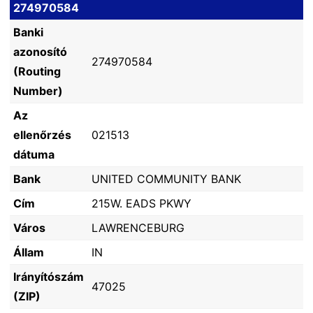
274970584
Banki
azonosító
274970584
(Routing
Number)
Az
ellenőrzés
021513
dátuma
Bank
UNITED COMMUNITY BANK
Cím
215W. EADS PKWY
Város
LAWRENCEBURG
Állam
IN
Irányítószám
47025
(ZIP)