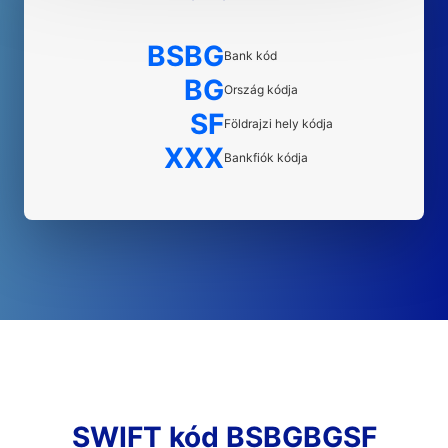
BSBG
Bank kód
BG
Ország kódja
SF
Földrajzi hely kódja
XXX
Bankfiók kódja
SWIFT kód BSBGBGSF