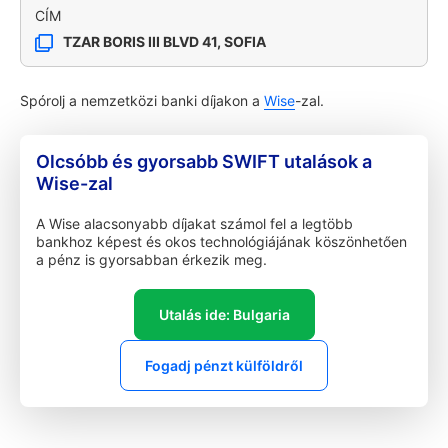
CÍM
TZAR BORIS III BLVD 41, SOFIA
Spórolj a nemzetközi banki díjakon a
Wise
-zal.
Olcsóbb és gyorsabb SWIFT utalások a
Wise-zal
A Wise alacsonyabb díjakat számol fel a legtöbb
bankhoz képest és okos technológiájának köszönhetően
a pénz is gyorsabban érkezik meg.
Utalás ide: Bulgaria
Fogadj pénzt külföldről