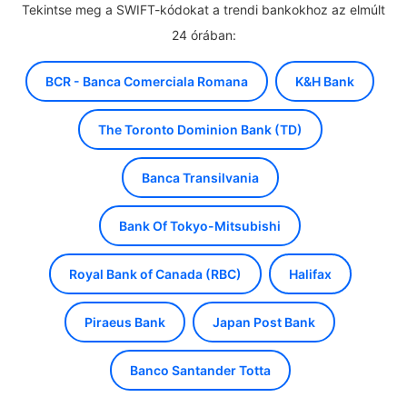
Tekintse meg a SWIFT-kódokat a trendi bankokhoz az elmúlt
24 órában:
BCR - Banca Comerciala Romana
K&H Bank
The Toronto Dominion Bank (TD)
Banca Transilvania
Bank Of Tokyo-Mitsubishi
Royal Bank of Canada (RBC)
Halifax
Piraeus Bank
Japan Post Bank
Banco Santander Totta