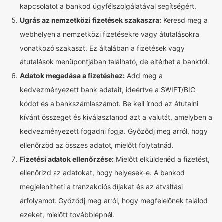
kapcsolatot a bankod ügyfélszolgálatával segítségért.
Ugrás az nemzetközi fizetések szakaszra:
Keresd meg a
webhelyen a nemzetközi fizetésekre vagy átutalásokra
vonatkozó szakaszt. Ez általában a fizetések vagy
átutalások menüpontjában található, de eltérhet a banktól.
Adatok megadása a fizetéshez:
Add meg a
kedvezményezett bank adatait, ideértve a SWIFT/BIC
kódot és a bankszámlaszámot. Be kell írnod az átutalni
kívánt összeget és kiválasztanod azt a valutát, amelyben a
kedvezményezett fogadni fogja. Győződj meg arról, hogy
ellenőrzöd az összes adatot, mielőtt folytatnád.
Fizetési adatok ellenőrzése:
Mielőtt elküldenéd a fizetést,
ellenőrizd az adatokat, hogy helyesek-e. A bankod
megjelenítheti a tranzakciós díjakat és az átváltási
árfolyamot. Győződj meg arról, hogy megfelelőnek találod
ezeket, mielőtt továbblépnél.