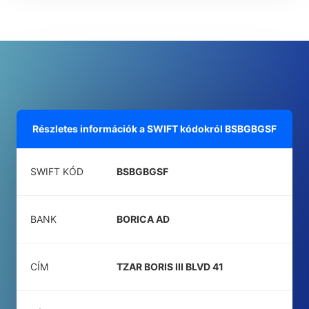
Részletes információk a SWIFT kódokról
BSBGBGSF
SWIFT KÓD
BSBGBGSF
BANK
BORICA AD
CÍM
TZAR BORIS III BLVD 41