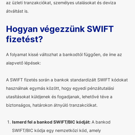
az üzleti tranzakciókat, személyes utalásokat és deviza
átváltást is.
Hogyan végezzünk SWIFT
fizetést?
A folyamat kissé változhat a bankodtól függően, de íme az
alapvető lépések:
A SWIFT fizetés során a bankok standardizált SWIFT kódokat
használnak egymás között, hogy egyedi pénzátutalási
utasításokat küldjenek és fogadjanak, lehetővé téve a
biztonságos, határokon átnyúló tranzakciókat.
Ismerd fel a bankod SWIFT/BIC kódját:
A bankod
SWIFT/BIC kódja egy nemzetközi kód, amely