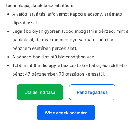
technológiájuknak köszönhetően:
A valódi átváltási árfolyamot kapod alacsony, átlátható
díjszabással.
Legalább olyan gyorsan tudod mozgatni a pénzed, mint a
bankoknál, de gyakran még gyorsabban – néhány
pénznem esetében percek alatt.
A pénzed banki szintű biztonságban van.
Több mint 6 millió ügyfélhez csatlakozhatsz, és küldhetsz
pénzt 47 pénznemben 70 országon keresztül.
Utalás indítása
Pénz fogadása
Wise cégek számára