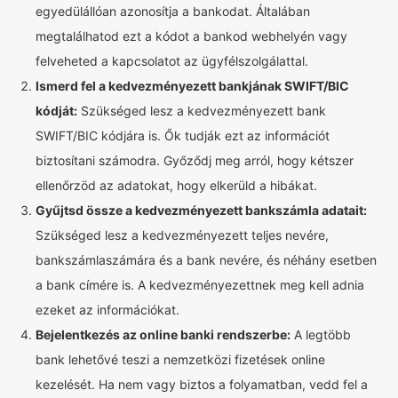
egyedülállóan azonosítja a bankodat. Általában
megtalálhatod ezt a kódot a bankod webhelyén vagy
felveheted a kapcsolatot az ügyfélszolgálattal.
Ismerd fel a kedvezményezett bankjának SWIFT/BIC
kódját:
Szükséged lesz a kedvezményezett bank
SWIFT/BIC kódjára is. Ők tudják ezt az információt
biztosítani számodra. Győződj meg arról, hogy kétszer
ellenőrzöd az adatokat, hogy elkerüld a hibákat.
Gyűjtsd össze a kedvezményezett bankszámla adatait:
Szükséged lesz a kedvezményezett teljes nevére,
bankszámlaszámára és a bank nevére, és néhány esetben
a bank címére is. A kedvezményezettnek meg kell adnia
ezeket az információkat.
Bejelentkezés az online banki rendszerbe:
A legtöbb
bank lehetővé teszi a nemzetközi fizetések online
kezelését. Ha nem vagy biztos a folyamatban, vedd fel a