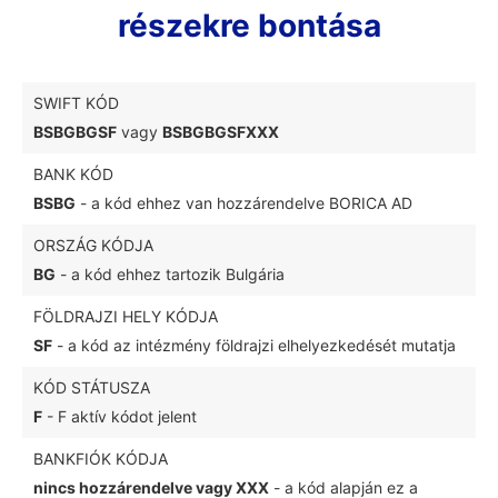
részekre bontása
SWIFT KÓD
BSBGBGSF
vagy
BSBGBGSFXXX
BANK KÓD
BSBG
- a kód ehhez van hozzárendelve BORICA AD
ORSZÁG KÓDJA
BG
- a kód ehhez tartozik Bulgária
FÖLDRAJZI HELY KÓDJA
SF
- a kód az intézmény földrajzi elhelyezkedését mutatja
KÓD STÁTUSZA
F
- F aktív kódot jelent
BANKFIÓK KÓDJA
nincs hozzárendelve vagy XXX
- a kód alapján ez a