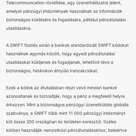
Telecommunication rövidítése, egy üzenethálózatot jelent,
amelyet pénzügyi intézmények használnak az információk
biztonságos küldésére és fogadására, például pénzátutalási
utasításokra.
A SWIFT fizetés során a bankok standardizált SWIFT kódokat
használnak egymás között, hogy egyedi pénzátutalási
utasításokat küldjenek és fogadjanak, lehetővé téve a
biztonságos, határokon átnyúló tranzakciókat.
Ezek a kódok az átutalásban részt vevő minden bankot
azonosítanak és biztosítják, hogy a pénz a megfelelő helyre
érkezzen. Mint a biztonságos pénzügyi üzenetküldés globális
szabványa, a SWIFT több mint 11 000 pénzügyi intézményt
köt össze 200 országban és területen keresztül. Széles
körben használják nemzetközi pénzátutalásokhoz, beleértve