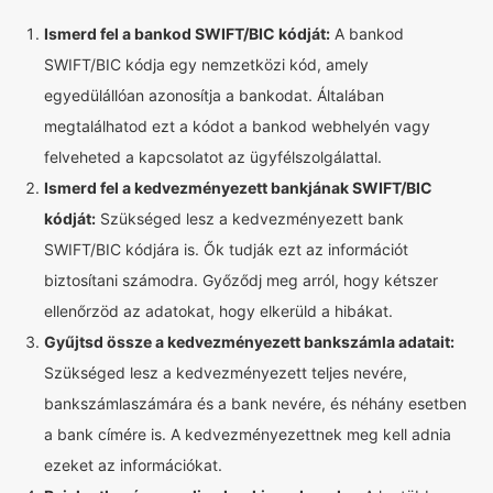
Ismerd fel a bankod SWIFT/BIC kódját:
A bankod
SWIFT/BIC kódja egy nemzetközi kód, amely
egyedülállóan azonosítja a bankodat. Általában
megtalálhatod ezt a kódot a bankod webhelyén vagy
felveheted a kapcsolatot az ügyfélszolgálattal.
Ismerd fel a kedvezményezett bankjának SWIFT/BIC
kódját:
Szükséged lesz a kedvezményezett bank
SWIFT/BIC kódjára is. Ők tudják ezt az információt
biztosítani számodra. Győződj meg arról, hogy kétszer
ellenőrzöd az adatokat, hogy elkerüld a hibákat.
Gyűjtsd össze a kedvezményezett bankszámla adatait:
Szükséged lesz a kedvezményezett teljes nevére,
bankszámlaszámára és a bank nevére, és néhány esetben
a bank címére is. A kedvezményezettnek meg kell adnia
ezeket az információkat.