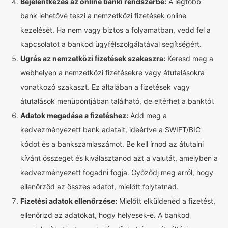
Bejelentkezés az online banki rendszerbe:
A legtöbb
bank lehetővé teszi a nemzetközi fizetések online
kezelését. Ha nem vagy biztos a folyamatban, vedd fel a
kapcsolatot a bankod ügyfélszolgálatával segítségért.
Ugrás az nemzetközi fizetések szakaszra:
Keresd meg a
webhelyen a nemzetközi fizetésekre vagy átutalásokra
vonatkozó szakaszt. Ez általában a fizetések vagy
átutalások menüpontjában található, de eltérhet a banktól.
Adatok megadása a fizetéshez:
Add meg a
kedvezményezett bank adatait, ideértve a SWIFT/BIC
kódot és a bankszámlaszámot. Be kell írnod az átutalni
kívánt összeget és kiválasztanod azt a valutát, amelyben a
kedvezményezett fogadni fogja. Győződj meg arról, hogy
ellenőrzöd az összes adatot, mielőtt folytatnád.
Fizetési adatok ellenőrzése:
Mielőtt elküldenéd a fizetést,
ellenőrizd az adatokat, hogy helyesek-e. A bankod