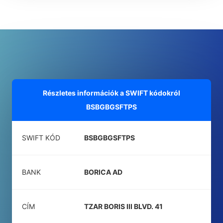
Részletes információk a SWIFT kódokról
BSBGBGSFTPS
SWIFT KÓD
BSBGBGSFTPS
BANK
BORICA AD
CÍM
TZAR BORIS III BLVD. 41