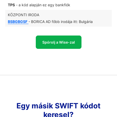
TPS
- a kód alapján ez egy bankfiók
KÖZPONTI IRODA
BSBGBGSF
- BORICA AD főbb irodája itt: Bulgária
Spórolj a Wise-zal
Egy másik SWIFT kódot
keresel?