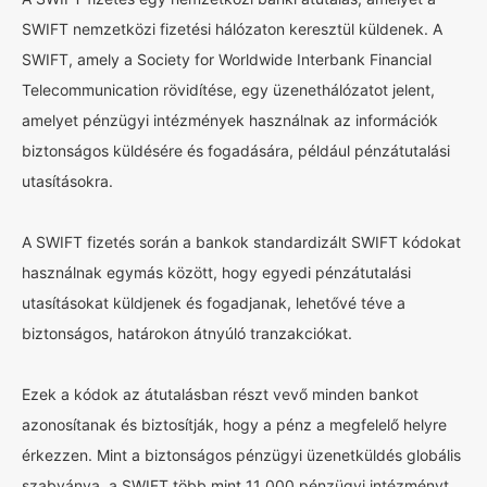
SWIFT nemzetközi fizetési hálózaton keresztül küldenek. A
SWIFT, amely a Society for Worldwide Interbank Financial
Telecommunication rövidítése, egy üzenethálózatot jelent,
amelyet pénzügyi intézmények használnak az információk
biztonságos küldésére és fogadására, például pénzátutalási
utasításokra.
A SWIFT fizetés során a bankok standardizált SWIFT kódokat
használnak egymás között, hogy egyedi pénzátutalási
utasításokat küldjenek és fogadjanak, lehetővé téve a
biztonságos, határokon átnyúló tranzakciókat.
Ezek a kódok az átutalásban részt vevő minden bankot
azonosítanak és biztosítják, hogy a pénz a megfelelő helyre
érkezzen. Mint a biztonságos pénzügyi üzenetküldés globális
szabványa, a SWIFT több mint 11 000 pénzügyi intézményt