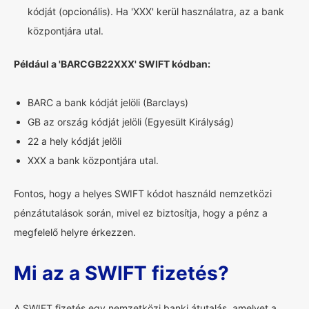
kódját (opcionális). Ha 'XXX' kerül használatra, az a bank
központjára utal.
Például a 'BARCGB22XXX' SWIFT kódban:
BARC a bank kódját jelöli (Barclays)
GB az ország kódját jelöli (Egyesült Királyság)
22 a hely kódját jelöli
XXX a bank központjára utal.
Fontos, hogy a helyes SWIFT kódot használd nemzetközi
pénzátutalások során, mivel ez biztosítja, hogy a pénz a
megfelelő helyre érkezzen.
Mi az a SWIFT fizetés?
A SWIFT fizetés egy nemzetközi banki átutalás, amelyet a