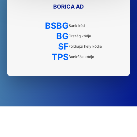
BORICA AD
BSBG
Bank kód
BG
Ország kódja
SF
Földrajzi hely kódja
TPS
Bankfiók kódja