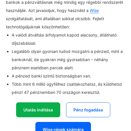
bankok a pénzváltásnak még mindig egy régebbi rendszerét
használják. Azt javasoljuk, hogy használd a
Wise
szolgáltatását, ami általában sokkal olcsóbb. Fejlett
technológiájuknak köszönhetően:
A valódi átváltási árfolyamot kapod alacsony, átlátható
díjszabással.
Legalább olyan gyorsan tudod mozgatni a pénzed, mint a
bankoknál, de gyakran még gyorsabban – néhány
pénznem esetében percek alatt.
A pénzed banki szintű biztonságban van.
Több mint 6 millió ügyfélhez csatlakozhatsz, és küldhetsz
pénzt 47 pénznemben 70 országon keresztül.
Utalás indítása
Pénz fogadása
Wise cégek számára