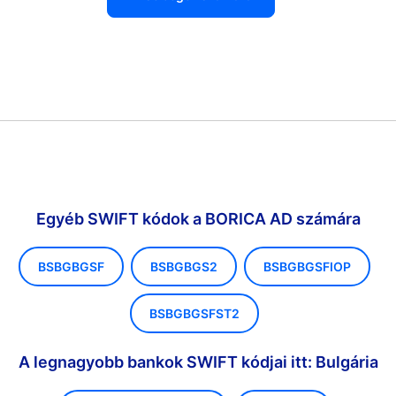
Egyéb SWIFT kódok a BORICA AD számára
BSBGBGSF
BSBGBGS2
BSBGBGSFIOP
BSBGBGSFST2
A legnagyobb bankok SWIFT kódjai itt: Bulgária