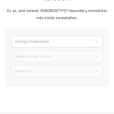
Ez az, amit keresel: BSBGBGSFTPS? Használd a keresőnket
más kódok kereséséhez.
Ország kiválasztása
Válassz ki egy bankot
Select City