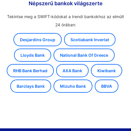
Népszerű bankok világszerte
Tekintse meg a SWIFT-kódokat a trendi bankokhoz az elmúlt
24 órában:
Desjardins Group
Scotiabank Inverlat
Lloyds Bank
National Bank Of Greece
RHB Bank Berhad
AXA Bank
Kiwibank
Barclays Bank
Mizuho Bank
BBVA