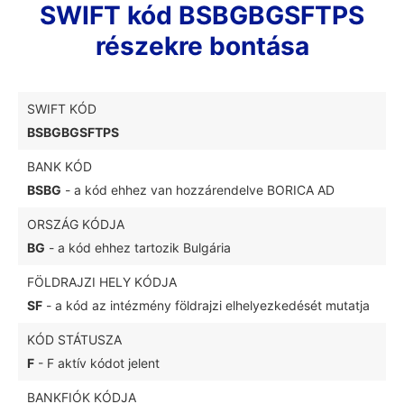
SWIFT kód BSBGBGSFTPS
részekre bontása
SWIFT KÓD
BSBGBGSFTPS
BANK KÓD
BSBG
- a kód ehhez van hozzárendelve BORICA AD
ORSZÁG KÓDJA
BG
- a kód ehhez tartozik Bulgária
FÖLDRAJZI HELY KÓDJA
SF
- a kód az intézmény földrajzi elhelyezkedését mutatja
KÓD STÁTUSZA
F
- F aktív kódot jelent
BANKFIÓK KÓDJA