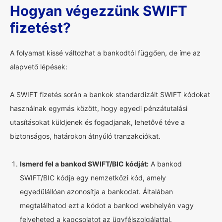
Hogyan végezzünk SWIFT
fizetést?
A folyamat kissé változhat a bankodtól függően, de íme az
alapvető lépések:
A SWIFT fizetés során a bankok standardizált SWIFT kódokat
használnak egymás között, hogy egyedi pénzátutalási
utasításokat küldjenek és fogadjanak, lehetővé téve a
biztonságos, határokon átnyúló tranzakciókat.
Ismerd fel a bankod SWIFT/BIC kódját:
A bankod
SWIFT/BIC kódja egy nemzetközi kód, amely
egyedülállóan azonosítja a bankodat. Általában
megtalálhatod ezt a kódot a bankod webhelyén vagy
felveheted a kapcsolatot az ügyfélszolgálattal.