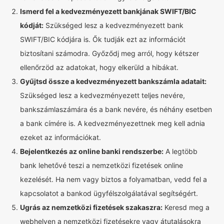
Ismerd fel a kedvezményezett bankjának SWIFT/BIC
kódját:
Szükséged lesz a kedvezményezett bank
SWIFT/BIC kódjára is. Ők tudják ezt az információt
biztosítani számodra. Győződj meg arról, hogy kétszer
ellenőrzöd az adatokat, hogy elkerüld a hibákat.
Gyűjtsd össze a kedvezményezett bankszámla adatait:
Szükséged lesz a kedvezményezett teljes nevére,
bankszámlaszámára és a bank nevére, és néhány esetben
a bank címére is. A kedvezményezettnek meg kell adnia
ezeket az információkat.
Bejelentkezés az online banki rendszerbe:
A legtöbb
bank lehetővé teszi a nemzetközi fizetések online
kezelését. Ha nem vagy biztos a folyamatban, vedd fel a
kapcsolatot a bankod ügyfélszolgálatával segítségért.
Ugrás az nemzetközi fizetések szakaszra:
Keresd meg a
webhelyen a nemzetközi fizetésekre vagy átutalásokra