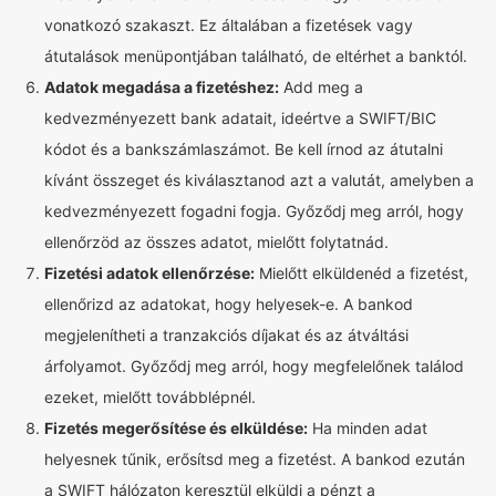
vonatkozó szakaszt. Ez általában a fizetések vagy
átutalások menüpontjában található, de eltérhet a banktól.
Adatok megadása a fizetéshez:
Add meg a
kedvezményezett bank adatait, ideértve a SWIFT/BIC
kódot és a bankszámlaszámot. Be kell írnod az átutalni
kívánt összeget és kiválasztanod azt a valutát, amelyben a
kedvezményezett fogadni fogja. Győződj meg arról, hogy
ellenőrzöd az összes adatot, mielőtt folytatnád.
Fizetési adatok ellenőrzése:
Mielőtt elküldenéd a fizetést,
ellenőrizd az adatokat, hogy helyesek-e. A bankod
megjelenítheti a tranzakciós díjakat és az átváltási
árfolyamot. Győződj meg arról, hogy megfelelőnek találod
ezeket, mielőtt továbblépnél.
Fizetés megerősítése és elküldése:
Ha minden adat
helyesnek tűnik, erősítsd meg a fizetést. A bankod ezután
a SWIFT hálózaton keresztül elküldi a pénzt a