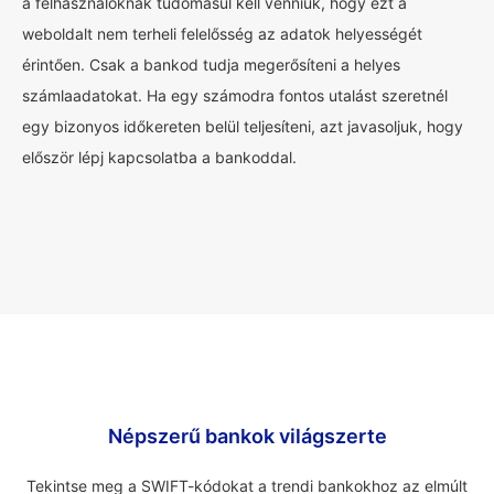
a felhasználóknak tudomásul kell venniük, hogy ezt a
weboldalt nem terheli felelősség az adatok helyességét
érintően. Csak a bankod tudja megerősíteni a helyes
számlaadatokat. Ha egy számodra fontos utalást szeretnél
egy bizonyos időkereten belül teljesíteni, azt javasoljuk, hogy
először lépj kapcsolatba a bankoddal.
Népszerű bankok világszerte
Tekintse meg a SWIFT-kódokat a trendi bankokhoz az elmúlt