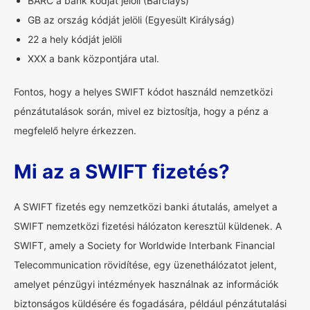
BARC a bank kódját jelöli (Barclays)
GB az ország kódját jelöli (Egyesült Királyság)
22 a hely kódját jelöli
XXX a bank központjára utal.
Fontos, hogy a helyes SWIFT kódot használd nemzetközi
pénzátutalások során, mivel ez biztosítja, hogy a pénz a
megfelelő helyre érkezzen.
Mi az a SWIFT fizetés?
A SWIFT fizetés egy nemzetközi banki átutalás, amelyet a
SWIFT nemzetközi fizetési hálózaton keresztül küldenek. A
SWIFT, amely a Society for Worldwide Interbank Financial
Telecommunication rövidítése, egy üzenethálózatot jelent,
amelyet pénzügyi intézmények használnak az információk
biztonságos küldésére és fogadására, például pénzátutalási