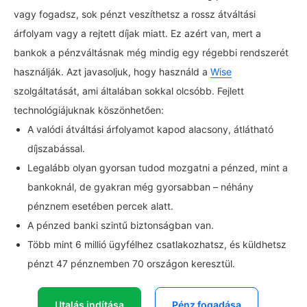
vagy fogadsz, sok pénzt veszíthetsz a rossz átváltási
árfolyam vagy a rejtett díjak miatt. Ez azért van, mert a
bankok a pénzváltásnak még mindig egy régebbi rendszerét
használják. Azt javasoljuk, hogy használd a
Wise
szolgáltatását, ami általában sokkal olcsóbb. Fejlett
technológiájuknak köszönhetően:
A valódi átváltási árfolyamot kapod alacsony, átlátható
díjszabással.
Legalább olyan gyorsan tudod mozgatni a pénzed, mint a
bankoknál, de gyakran még gyorsabban – néhány
pénznem esetében percek alatt.
A pénzed banki szintű biztonságban van.
Több mint 6 millió ügyfélhez csatlakozhatsz, és küldhetsz
pénzt 47 pénznemben 70 országon keresztül.
Utalás indítása
Pénz fogadása