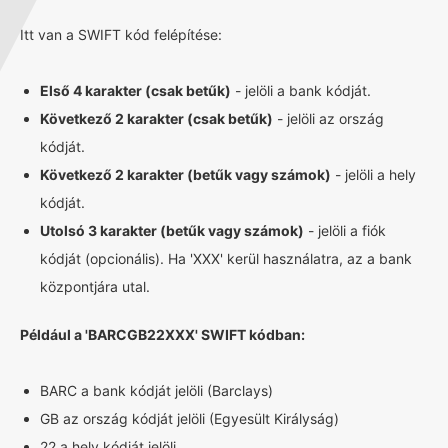
Itt van a SWIFT kód felépítése:
Első 4 karakter (csak betűk)
- jelöli a bank kódját.
Következő 2 karakter (csak betűk)
- jelöli az ország
kódját.
Következő 2 karakter (betűk vagy számok)
- jelöli a hely
kódját.
Utolsó 3 karakter (betűk vagy számok)
- jelöli a fiók
kódját (opcionális). Ha 'XXX' kerül használatra, az a bank
központjára utal.
Például a 'BARCGB22XXX' SWIFT kódban:
BARC a bank kódját jelöli (Barclays)
GB az ország kódját jelöli (Egyesült Királyság)
22 a hely kódját jelöli