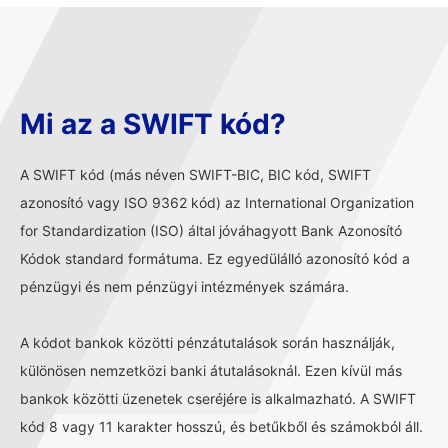
Mi az a SWIFT kód?
A SWIFT kód (más néven SWIFT-BIC, BIC kód, SWIFT
azonosító vagy ISO 9362 kód) az International Organization
for Standardization (ISO) által jóváhagyott Bank Azonosító
Kódok standard formátuma. Ez egyedülálló azonosító kód a
pénzügyi és nem pénzügyi intézmények számára.
A kódot bankok közötti pénzátutalások során használják,
különösen nemzetközi banki átutalásoknál. Ezen kívül más
bankok közötti üzenetek cseréjére is alkalmazható. A SWIFT
kód 8 vagy 11 karakter hosszú, és betűkből és számokból áll.