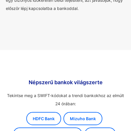
egy bizonyos időkereten belül teljesíteni, azt javasoljuk, hogy
először lépj kapcsolatba a bankoddal.
Népszerű bankok világszerte
Tekintse meg a SWIFT-kódokat a trendi bankokhoz az elmúlt
24 órában:
HDFC Bank
Mizuho Bank