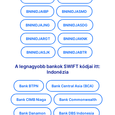
BNINIDJAIBP
BNINIDJASMD
BNINIDJAJNG
BNINIDJASDG
BNINIDJARGT
BNINIDJAKNK
BNINIDJASJK
BNINIDJABTR
A legnagyobb bankok SWIFT kódjai itt:
Indonézia
Bank BTPN
Bank Central Asia (BCA)
Bank CIMB Niaga
Bank Commonwealth
Bank Danamon
Bank DBS Indonesia