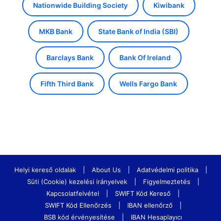
Nationwide Building Society
Kiwibank
MKB Bank
State Bank of India (SBI)
Barclays Bank
Bank Of Ireland
Fifth Third Bank
Wells Fargo Bank
Helyi kereső oldalak
|
About Us
|
Adatvédelmi politika
|
Süti (Cookie) kezelési irányelvek
|
Figyelmeztetés
|
Kapcsolatfelvétel
|
SWIFT Kód Kereső
|
SWIFT Kód Ellenőrzés
|
IBAN ellenőrző
|
BSB kód érvényesítése
|
IBAN Hesaplayıcı