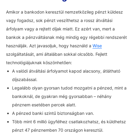
Amikor a bankodon keresztül nemzetközileg pénzt küldesz
vagy fogadsz, sok pénzt veszíthetsz a rossz átváltási
árfolyam vagy a rejtett díjak miatt. Ez azért van, mert a
bankok a pénzváltásnak még mindig egy régebbi rendszerét
használják. Azt javasoljuk, hogy használd a
Wise
szolgáltatását, ami általában sokkal olcsóbb. Fejlett
technológiájuknak köszönhetően:
A valódi átváltási árfolyamot kapod alacsony, átlátható
díjszabással.
Legalább olyan gyorsan tudod mozgatni a pénzed, mint a
bankoknál, de gyakran még gyorsabban – néhány
pénznem esetében percek alatt.
A pénzed banki szintű biztonságban van.
Több mint 6 millió ügyfélhez csatlakozhatsz, és küldhetsz
pénzt 47 pénznemben 70 országon keresztül.