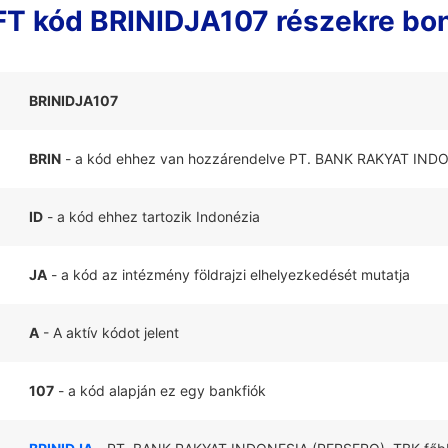
T kód BRINIDJA107 részekre bo
BRINIDJA107
BRIN
- a kód ehhez van hozzárendelve PT. BANK RAKYAT IND
ID
- a kód ehhez tartozik Indonézia
JA
- a kód az intézmény földrajzi elhelyezkedését mutatja
A
- A aktív kódot jelent
107
- a kód alapján ez egy bankfiók