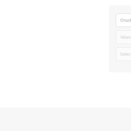
Orszá
Válas
Selec