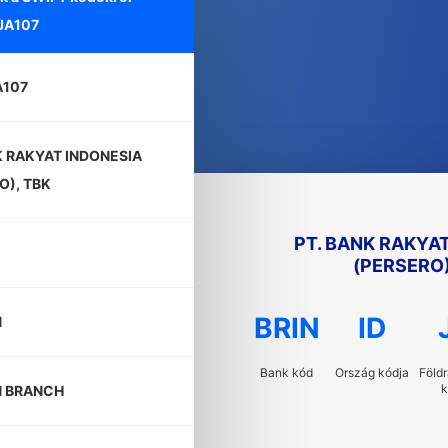
JA107
A107
K RAKYAT INDONESIA
O), TBK
PT. BANK RAKYA
(PERSERO)
BRIN
ID
N
Bank kód
Ország kódja
Földr
k
N BRANCH