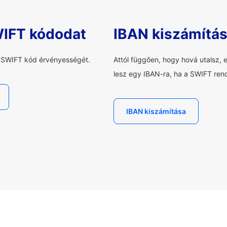
WIFT kódodat
IBAN kiszámítá
a SWIFT kód érvényességét.
Attól függően, hogy hová utalsz, 
lesz egy IBAN-ra, ha a SWIFT rend
IBAN kiszámítása