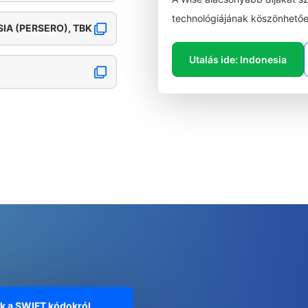
technológiájának köszönhetőe
IA (PERSERO), TBK
Utalás ide: Indonesia
ók a SWIFT kódokról