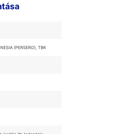
ntása
ONESIA (PERSERO), TBK