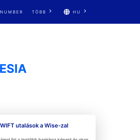
 NUMBER
TÖBB
HU
ESIA
WIFT utalások a Wise-zal
zámol fel a legtöbb bankhoz képest és okos