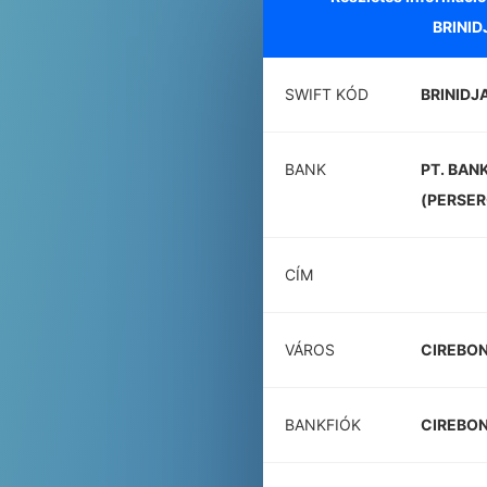
BRINID
SWIFT KÓD
BRINIDJ
BANK
PT. BAN
(PERSER
CÍM
VÁROS
CIREBO
BANKFIÓK
CIREBO