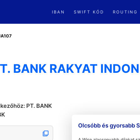
IBAN
SWIFT KÓD
ROUTING
JA107
PT. BANK RAKYAT INDON
tkezőhöz: PT. BANK
BK
Olcsóbb és gyorsabb S
A Wise alacsonyabb díjakat s