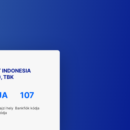
T INDONESIA
, TBK
JA
107
ajzi hely
Bankfiók kódja
ódja