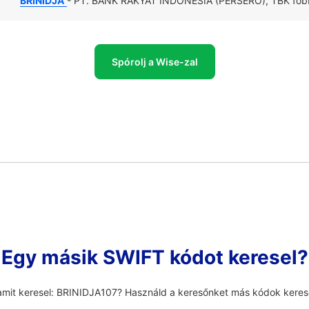
BRINIDJA
- PT. BANK RAKYAT INDONESIA (PERSERO), TBK főbb i
Spórolj a Wise-zal
Egy másik SWIFT kódot keresel?
amit keresel: BRINIDJA107? Használd a keresőnket más kódok kere