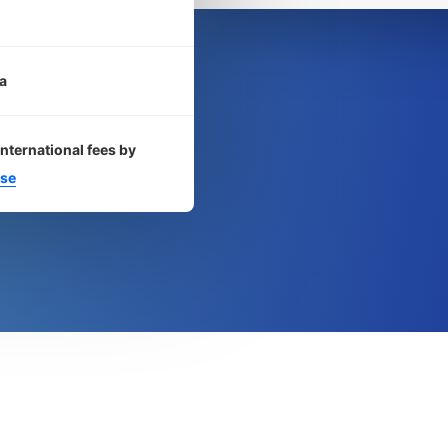
a
international fees by
se