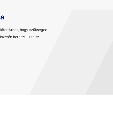
sa
előfordulhat, hogy szükséged
szerén keresztül utalsz.