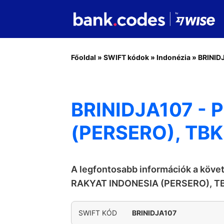
Főoldal
»
SWIFT kódok
»
Indonézia
»
BRINID
BRINIDJA107 - 
(PERSERO), TBK
A legfontosabb információk a köve
RAKYAT INDONESIA (PERSERO), T
SWIFT KÓD
BRINIDJA107