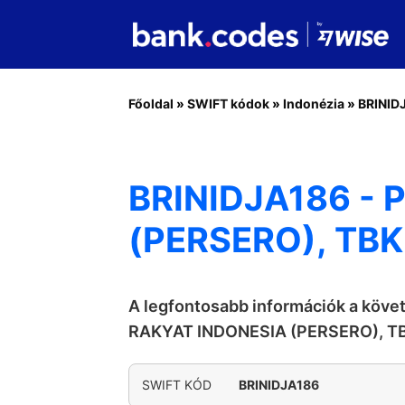
Főoldal
»
SWIFT kódok
»
Indonézia
»
BRINID
BRINIDJA186 - 
(PERSERO), TBK
A legfontosabb információk a köve
RAKYAT INDONESIA (PERSERO), T
SWIFT KÓD
BRINIDJA186