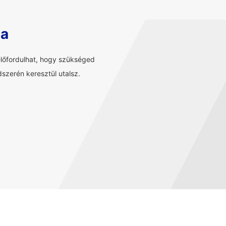
sa
előfordulhat, hogy szükséged
szerén keresztül utalsz.