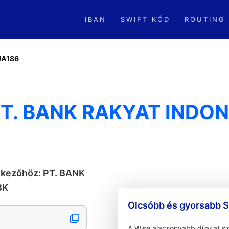
IBAN
SWIFT KÓD
ROUTING
JA186
PT. BANK RAKYAT INDO
tkezőhöz: PT. BANK
BK
Olcsóbb és gyorsabb S
A Wise alacsonyabb díjakat s