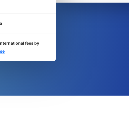
a
international fees by
se