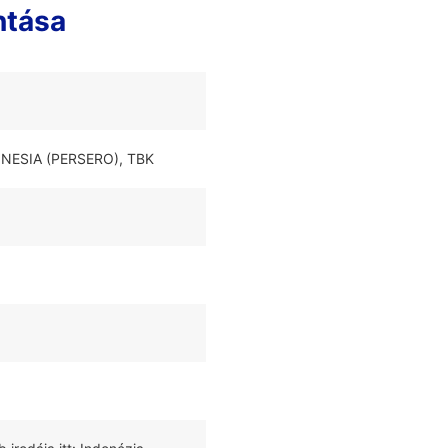
ntása
ONESIA (PERSERO), TBK