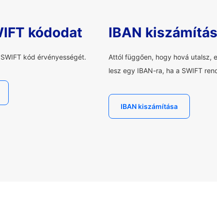
WIFT kódodat
IBAN kiszámítá
a SWIFT kód érvényességét.
Attól függően, hogy hová utalsz, 
lesz egy IBAN-ra, ha a SWIFT rend
IBAN kiszámítása