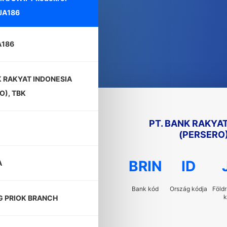
JA186
A186
K RAKYAT INDONESIA
O), TBK
PT. BANK RAKYA
(PERSERO)
BRIN
ID
A
Bank kód
Ország kódja
Földr
k
G PRIOK BRANCH