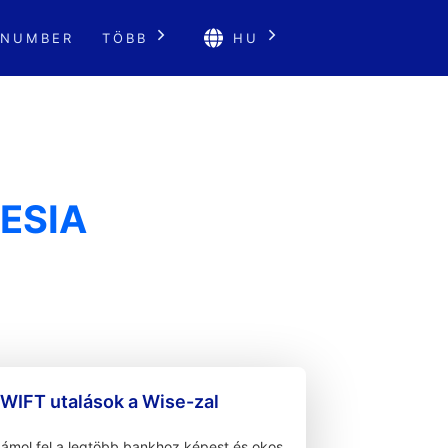
 NUMBER
TÖBB
HU
NESIA
WIFT utalások a Wise-zal
zámol fel a legtöbb bankhoz képest és okos