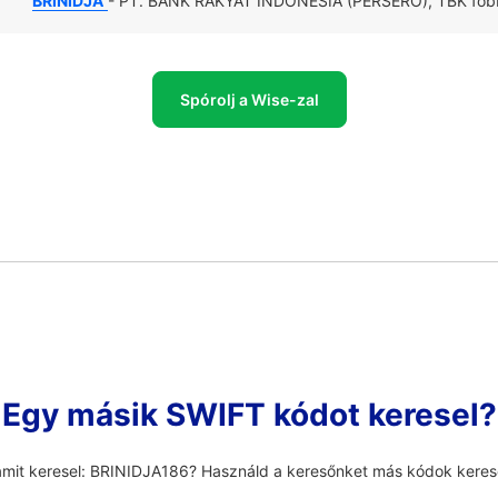
BRINIDJA
- PT. BANK RAKYAT INDONESIA (PERSERO), TBK főbb i
Spórolj a Wise-zal
Egy másik SWIFT kódot keresel?
amit keresel: BRINIDJA186? Használd a keresőnket más kódok kere