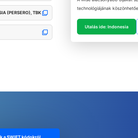
technológiájának köszönhetőe
IA (PERSERO), TBK
Utalás ide: Indonesia
ók a SWIFT kódokról