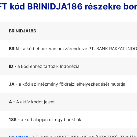
T kód BRINIDJA186 részekre bo
BRINIDJA186
BRIN
- a kód ehhez van hozzárendelve PT. BANK RAKYAT IND
ID
- a kód ehhez tartozik Indonézia
JA
- a kód az intézmény földrajzi elhelyezkedését mutatja
A
- A aktív kódot jelent
186
- a kód alapján ez egy bankfiók