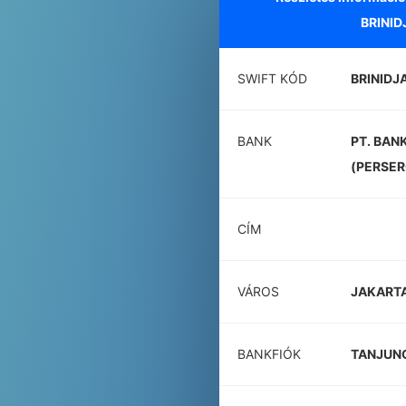
BRINID
SWIFT KÓD
BRINIDJ
BANK
PT. BAN
(PERSER
CÍM
VÁROS
JAKART
BANKFIÓK
TANJUN