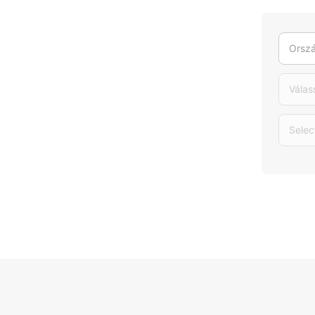
Orszá
Válas
Selec