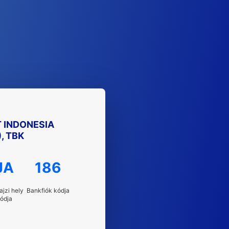
T INDONESIA
, TBK
JA
186
ajzi hely
Bankfiók kódja
ódja