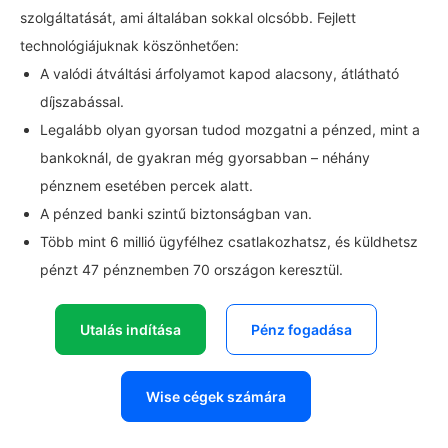
szolgáltatását, ami általában sokkal olcsóbb. Fejlett
technológiájuknak köszönhetően:
A valódi átváltási árfolyamot kapod alacsony, átlátható
díjszabással.
Legalább olyan gyorsan tudod mozgatni a pénzed, mint a
bankoknál, de gyakran még gyorsabban – néhány
pénznem esetében percek alatt.
A pénzed banki szintű biztonságban van.
Több mint 6 millió ügyfélhez csatlakozhatsz, és küldhetsz
pénzt 47 pénznemben 70 országon keresztül.
Utalás indítása
Pénz fogadása
Wise cégek számára