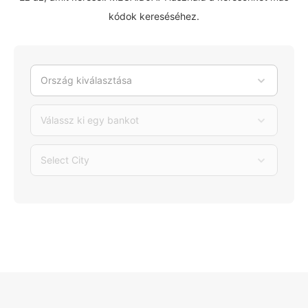
kódok kereséséhez.
Ország kiválasztása
Válassz ki egy bankot
Select City