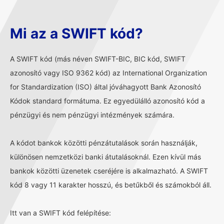
Mi az a SWIFT kód?
A SWIFT kód (más néven SWIFT-BIC, BIC kód, SWIFT
azonosító vagy ISO 9362 kód) az International Organization
for Standardization (ISO) által jóváhagyott Bank Azonosító
Kódok standard formátuma. Ez egyedülálló azonosító kód a
pénzügyi és nem pénzügyi intézmények számára.
A kódot bankok közötti pénzátutalások során használják,
különösen nemzetközi banki átutalásoknál. Ezen kívül más
bankok közötti üzenetek cseréjére is alkalmazható. A SWIFT
kód 8 vagy 11 karakter hosszú, és betűkből és számokból áll.
Itt van a SWIFT kód felépítése: