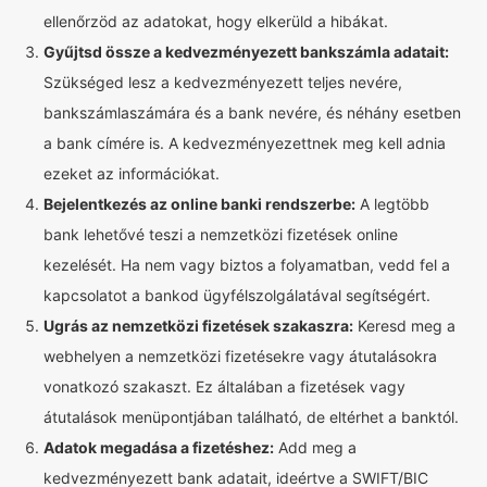
ellenőrzöd az adatokat, hogy elkerüld a hibákat.
Gyűjtsd össze a kedvezményezett bankszámla adatait:
Szükséged lesz a kedvezményezett teljes nevére,
bankszámlaszámára és a bank nevére, és néhány esetben
a bank címére is. A kedvezményezettnek meg kell adnia
ezeket az információkat.
Bejelentkezés az online banki rendszerbe:
A legtöbb
bank lehetővé teszi a nemzetközi fizetések online
kezelését. Ha nem vagy biztos a folyamatban, vedd fel a
kapcsolatot a bankod ügyfélszolgálatával segítségért.
Ugrás az nemzetközi fizetések szakaszra:
Keresd meg a
webhelyen a nemzetközi fizetésekre vagy átutalásokra
vonatkozó szakaszt. Ez általában a fizetések vagy
átutalások menüpontjában található, de eltérhet a banktól.
Adatok megadása a fizetéshez:
Add meg a
kedvezményezett bank adatait, ideértve a SWIFT/BIC