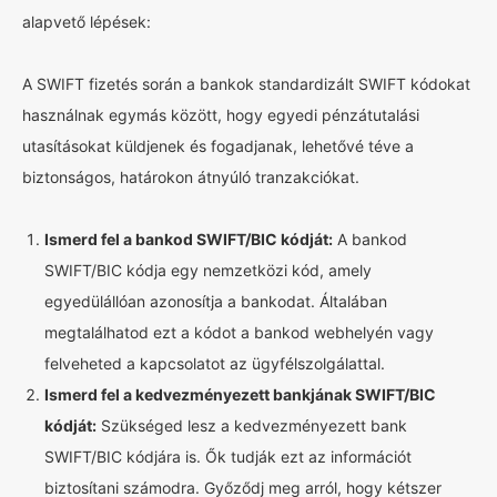
alapvető lépések:
A SWIFT fizetés során a bankok standardizált SWIFT kódokat
használnak egymás között, hogy egyedi pénzátutalási
utasításokat küldjenek és fogadjanak, lehetővé téve a
biztonságos, határokon átnyúló tranzakciókat.
Ismerd fel a bankod SWIFT/BIC kódját:
A bankod
SWIFT/BIC kódja egy nemzetközi kód, amely
egyedülállóan azonosítja a bankodat. Általában
megtalálhatod ezt a kódot a bankod webhelyén vagy
felveheted a kapcsolatot az ügyfélszolgálattal.
Ismerd fel a kedvezményezett bankjának SWIFT/BIC
kódját:
Szükséged lesz a kedvezményezett bank
SWIFT/BIC kódjára is. Ők tudják ezt az információt
biztosítani számodra. Győződj meg arról, hogy kétszer