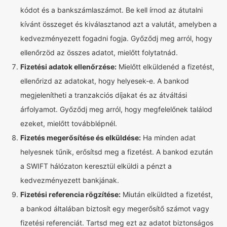
kódot és a bankszámlaszámot. Be kell írnod az átutalni
kívánt összeget és kiválasztanod azt a valutát, amelyben a
kedvezményezett fogadni fogja. Győződj meg arról, hogy
ellenőrzöd az összes adatot, mielőtt folytatnád.
Fizetési adatok ellenőrzése:
Mielőtt elküldenéd a fizetést,
ellenőrizd az adatokat, hogy helyesek-e. A bankod
megjelenítheti a tranzakciós díjakat és az átváltási
árfolyamot. Győződj meg arról, hogy megfelelőnek találod
ezeket, mielőtt továbblépnél.
Fizetés megerősítése és elküldése:
Ha minden adat
helyesnek tűnik, erősítsd meg a fizetést. A bankod ezután
a SWIFT hálózaton keresztül elküldi a pénzt a
kedvezményezett bankjának.
Fizetési referencia rögzítése:
Miután elküldted a fizetést,
a bankod általában biztosít egy megerősítő számot vagy
fizetési referenciát. Tartsd meg ezt az adatot biztonságos