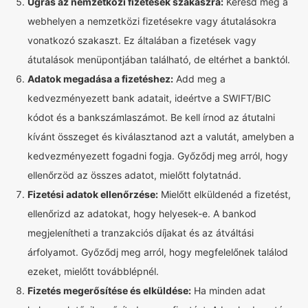
Ugrás az nemzetközi fizetések szakaszra:
Keresd meg a
webhelyen a nemzetközi fizetésekre vagy átutalásokra
vonatkozó szakaszt. Ez általában a fizetések vagy
átutalások menüpontjában található, de eltérhet a banktól.
Adatok megadása a fizetéshez:
Add meg a
kedvezményezett bank adatait, ideértve a SWIFT/BIC
kódot és a bankszámlaszámot. Be kell írnod az átutalni
kívánt összeget és kiválasztanod azt a valutát, amelyben a
kedvezményezett fogadni fogja. Győződj meg arról, hogy
ellenőrzöd az összes adatot, mielőtt folytatnád.
Fizetési adatok ellenőrzése:
Mielőtt elküldenéd a fizetést,
ellenőrizd az adatokat, hogy helyesek-e. A bankod
megjelenítheti a tranzakciós díjakat és az átváltási
árfolyamot. Győződj meg arról, hogy megfelelőnek találod
ezeket, mielőtt továbblépnél.
Fizetés megerősítése és elküldése:
Ha minden adat