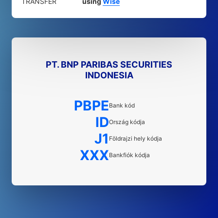
TRANSFER
using
Wise
PT. BNP PARIBAS SECURITIES
INDONESIA
PBPE
Bank kód
ID
Ország kódja
J1
Földrajzi hely kódja
XXX
Bankfiók kódja