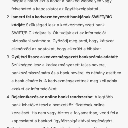
megtalálhatod ezt a kódot a bankod webhelyén vagy
felveheted a kapcsolatot az ügyfélszolgálattal.
Ismerd fel a kedvezményezett bankjának SWIFT/BIC
kódját:
Szükséged lesz a kedvezményezett bank
SWIFT/BIC kódjára is. Ők tudják ezt az információt
biztosítani számodra. Győződj meg arról, hogy kétszer
ellenőrzöd az adatokat, hogy elkerüld a hibákat.
Gyűjtsd össze a kedvezményezett bankszámla adatait:
Szükséged lesz a kedvezményezett teljes nevére,
bankszámlaszámára és a bank nevére, és néhány esetben
a bank címére is. A kedvezményezettnek meg kell adnia
ezeket az információkat.
Bejelentkezés az online banki rendszerbe:
A legtöbb
bank lehetővé teszi a nemzetközi fizetések online
kezelését. Ha nem vagy biztos a folyamatban, vedd fel a
kapcsolatot a bankod ügyfélszolgálatával segítségért.