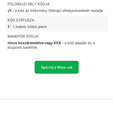
FÖLDRAJZI HELY KÓDJA
J1
- a kód az intézmény földrajzi elhelyezkedését mutatja
KÓD STÁTUSZA
1
- 1 inaktív kódot jelent
BANKFIÓK KÓDJA
nincs hozzárendelve vagy XXX
- a kód alapján ez a
központi bankfiók
Spórolj a Wise-zal