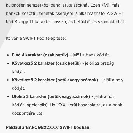
különösen nemzetközi banki átutalásoknál. Ezen kívül más
bankok közötti üzenetek cseréjére is alkalmazható. A SWIFT
kód 8 vagy 11 karakter hosszú, és betűkből és számokból áll.
Itt van a SWIFT kód felépítése:
Első 4 karakter (csak betűk)
- jelöli a bank kódját.
Következő 2 karakter (csak betűk)
- jelöli az ország
kódját.
Következő 2 karakter (betűk vagy számok)
- jelöli a hely
kódját.
Utolsó 3 karakter (betűk vagy számok)
- jelöli a fiók
kódját (opcionális). Ha 'XXX' kerül használatra, az a bank
központjára utal.
Például a 'BARCGB22XXX' SWIFT kódban: