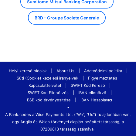
Sumitomo Mitsui Banking Corporation
BRD - Groupe Societe Generale
Helyi kereső oldalak
|
About Us
|
Adatvédelmi politika
|
Süti (Cookie) kezelési irányelvek
|
Figyelmeztetés
|
Kapcsolatfelvétel
|
SWIFT Kód Kereső
|
SWIFT Kód Ellenőrzés
|
IBAN ellenőrző
|
BSB kód érvényesítése
|
IBAN Hesaplayıcı
•
A Bank.codes a Wise Payments Ltd. ("We", "Us") tulajdonában van,
egy Anglia és Wales törvényei alapján beépített társaság, a
07209813 társaság számával.