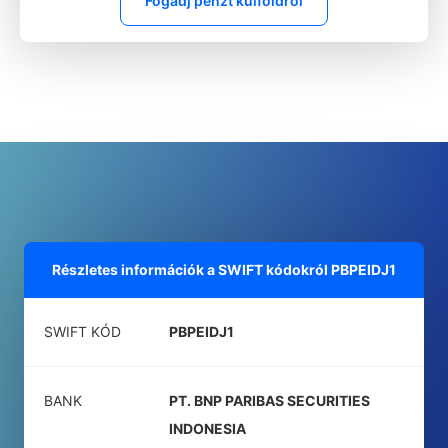
Fogadj pénzt külföldről
Részletes információk a SWIFT kódokról
PBPEIDJ1
SWIFT KÓD
PBPEIDJ1
BANK
PT. BNP PARIBAS SECURITIES
INDONESIA