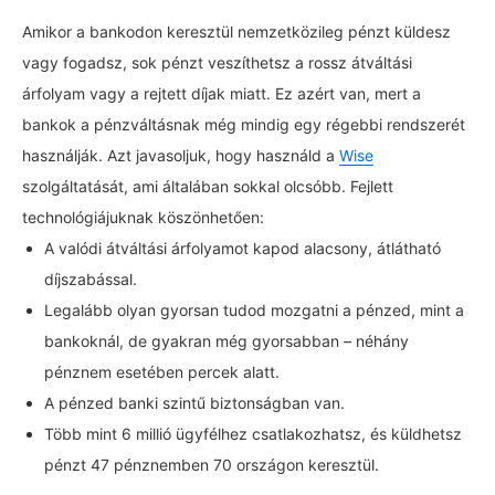
Amikor a bankodon keresztül nemzetközileg pénzt küldesz
vagy fogadsz, sok pénzt veszíthetsz a rossz átváltási
árfolyam vagy a rejtett díjak miatt. Ez azért van, mert a
bankok a pénzváltásnak még mindig egy régebbi rendszerét
használják. Azt javasoljuk, hogy használd a
Wise
szolgáltatását, ami általában sokkal olcsóbb. Fejlett
technológiájuknak köszönhetően:
A valódi átváltási árfolyamot kapod alacsony, átlátható
díjszabással.
Legalább olyan gyorsan tudod mozgatni a pénzed, mint a
bankoknál, de gyakran még gyorsabban – néhány
pénznem esetében percek alatt.
A pénzed banki szintű biztonságban van.
Több mint 6 millió ügyfélhez csatlakozhatsz, és küldhetsz
pénzt 47 pénznemben 70 országon keresztül.