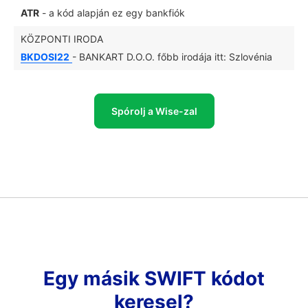
ATR
- a kód alapján ez egy bankfiók
KÖZPONTI IRODA
BKDOSI22
- BANKART D.O.O. főbb irodája itt: Szlovénia
Spórolj a Wise-zal
Egy másik SWIFT kódot
keresel?