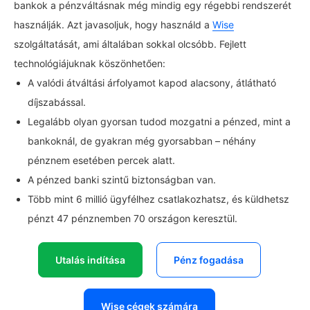
bankok a pénzváltásnak még mindig egy régebbi rendszerét
használják. Azt javasoljuk, hogy használd a
Wise
szolgáltatását, ami általában sokkal olcsóbb. Fejlett
technológiájuknak köszönhetően:
A valódi átváltási árfolyamot kapod alacsony, átlátható
díjszabással.
Legalább olyan gyorsan tudod mozgatni a pénzed, mint a
bankoknál, de gyakran még gyorsabban – néhány
pénznem esetében percek alatt.
A pénzed banki szintű biztonságban van.
Több mint 6 millió ügyfélhez csatlakozhatsz, és küldhetsz
pénzt 47 pénznemben 70 országon keresztül.
Utalás indítása
Pénz fogadása
Wise cégek számára