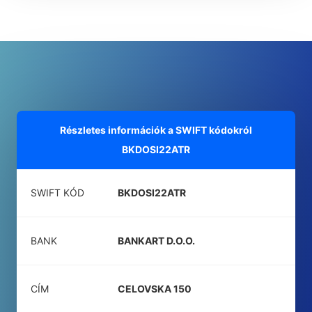
Részletes információk a SWIFT kódokról
BKDOSI22ATR
SWIFT KÓD
BKDOSI22ATR
BANK
BANKART D.O.O.
CÍM
CELOVSKA 150