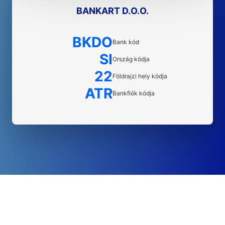
BANKART D.O.O.
BKDO
Bank kód
SI
Ország kódja
22
Földrajzi hely kódja
ATR
Bankfiók kódja