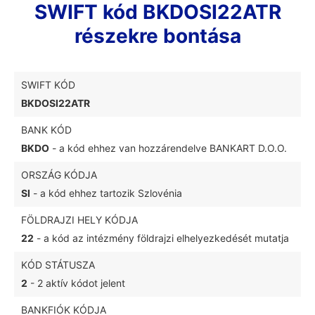
SWIFT kód BKDOSI22ATR
részekre bontása
SWIFT KÓD
BKDOSI22ATR
BANK KÓD
BKDO
- a kód ehhez van hozzárendelve BANKART D.O.O.
ORSZÁG KÓDJA
SI
- a kód ehhez tartozik Szlovénia
FÖLDRAJZI HELY KÓDJA
22
- a kód az intézmény földrajzi elhelyezkedését mutatja
KÓD STÁTUSZA
2
- 2 aktív kódot jelent
BANKFIÓK KÓDJA