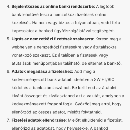
Bejelentkezés az online banki rendszerbe:
A legtöbb
bank lehetővé teszi a nemzetközi fizetések online
kezelését. Ha nem vagy biztos a folyamatban, vedd fel a
kapcsolatot a bankod ügyfélszolgálatával segítségért.
Ugrás az nemzetközi fizetések szakaszra:
Keresd meg a
webhelyen a nemzetközi fizetésekre vagy átutalásokra
vonatkozó szakaszt. Ez általában a fizetések vagy
átutalások menüpontjában található, de eltérhet a banktól.
Adatok megadása a fizetéshez:
Add meg a
kedvezményezett bank adatait, ideértve a SWIFT/BIC
kódot és a bankszámlaszámot. Be kell írnod az átutalni
kívánt összeget és kiválasztanod azt a valutát, amelyben a
kedvezményezett fogadni fogja. Győződj meg arról, hogy
ellenőrzöd az összes adatot, mielőtt folytatnád.
Fizetési adatok ellenőrzése:
Mielőtt elküldenéd a fizetést,
ellenőrizd az adatokat, hogy helyesek-e. A bankod