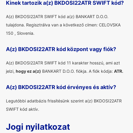
Kinek tartozik a(z) BKDOSI22ATR SWIFT kód?
A(z) BKDOSI22ATR SWIFT kód a(z) BANKART D.O.O.
tulajdona. Regisztrálva van a következő címen: CELOVSKA
150 , Slovenia.
A(z) BKDOSI22ATR kód központ vagy fiók?
A(z) BKDOSI22ATR SWIFT kód 11 karakter hosszú, ami azt
jelzi,
hogy ez a(z)
BANKART D.O.O. fiókja. A fiók kódja:
ATR.
A(z) BKDOSI22ATR kód érvényes és aktív?
Legutóbbi adatbázis frissítésünk szerint a(z) BKDOSI22ATR
SWIFT kód aktív.
Jogi nyilatkozat