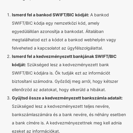
Ismerd fel a bankod SWIFT/BIC kódját:
A bankod
SWIFT/BIC kódja egy nemzetközi kód, amely
egyedülállóan azonosítja a bankodat. Általában
megtalálhatod ezt a kódot a bankod webhelyén vagy
felveheted a kapcsolatot az ügyfélszolgálattal.
Ismerd fel a kedvezményezett bankjának SWIFT/BIC
kódját:
Szükséged lesz a kedvezményezett bank
SWIFT/BIC kódjára is. Ők tudják ezt az információt
biztosítani számodra. Győződj meg arról, hogy kétszer
ellenőrzöd az adatokat, hogy elkerüld a hibákat.
Gyűjtsd össze a kedvezményezett bankszámla adatait:
Szükséged lesz a kedvezményezett teljes nevére,
bankszámlaszámára és a bank nevére, és néhány esetben
a bank címére is. A kedvezményezettnek meg kell adnia
ezeket az információkat.