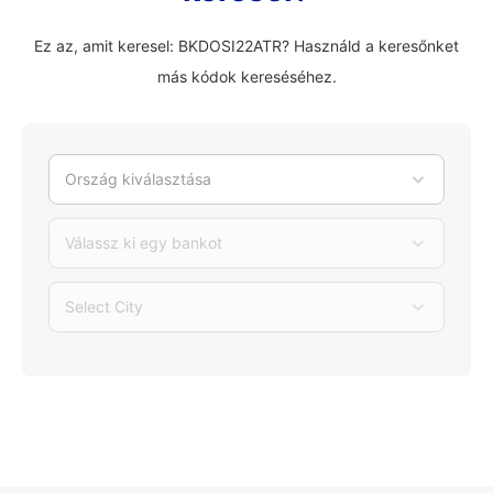
Ez az, amit keresel: BKDOSI22ATR? Használd a keresőnket
más kódok kereséséhez.
Ország kiválasztása
Válassz ki egy bankot
Select City