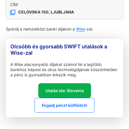
CÍM
CELOVSKA 150, LJUBLJANA
Spórolj a nemzetközi banki díjakon a
Wise
-zal.
Olcsóbb és gyorsabb SWIFT utalások a
Wise-zal
A Wise alacsonyabb díjakat számol fel a legtöbb
bankhoz képest és okos technológiájának köszönhetően
a pénz is gyorsabban érkezik meg.
Utalás ide: Slovenia
Fogadj pénzt külföldről