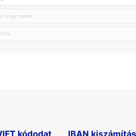
sz ki egy bankot
t City
WIFT kódodat
IBAN kiszámítá