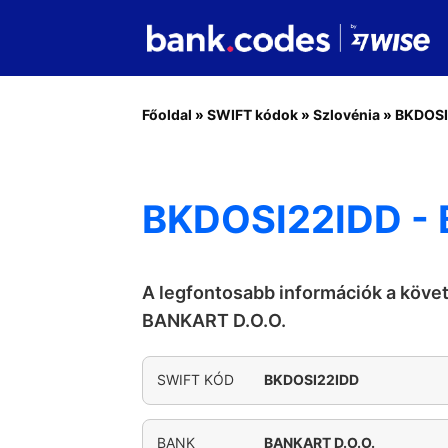
Főoldal
»
SWIFT kódok
»
Szlovénia
»
BKDOSI
BKDOSI22IDD - 
A legfontosabb információk a köve
BANKART D.O.O.
SWIFT KÓD
BKDOSI22IDD
BANK
BANKART D.O.O.