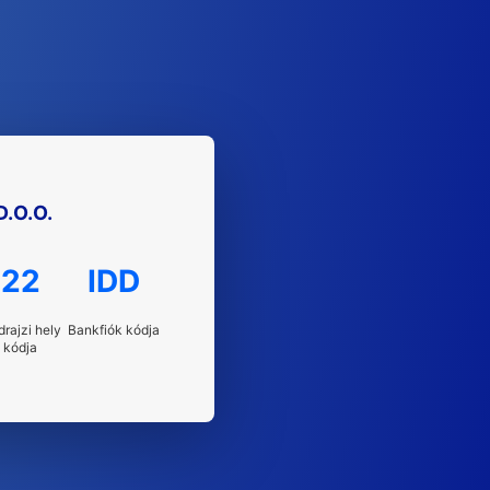
.O.O.
22
IDD
drajzi hely
Bankfiók kódja
kódja