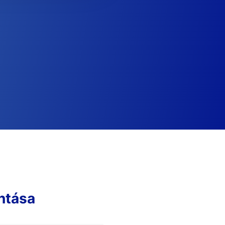
ntása