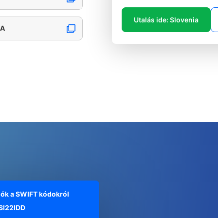
Utalás ide: Slovenia
NA
iók a SWIFT kódokról
I22IDD