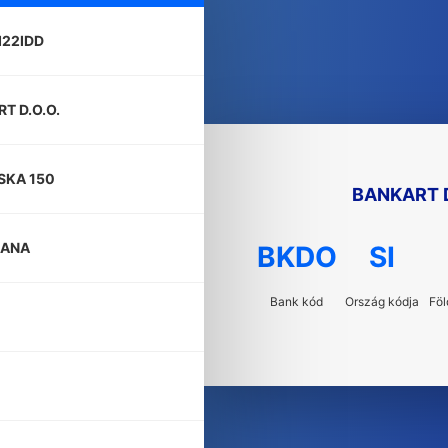
I22IDD
T D.O.O.
SKA 150
BANKART D
JANA
BKDO
SI
Bank kód
Ország kódja
Föl