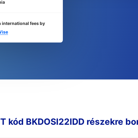
nia
 international fees by
ise
T kód BKDOSI22IDD részekre bo