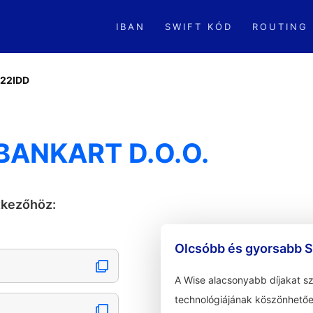
IBAN
SWIFT KÓD
ROUTING
22IDD
BANKART D.O.O.
tkezőhöz:
Olcsóbb és gyorsabb S
A Wise alacsonyabb díjakat s
technológiájának köszönhetőe