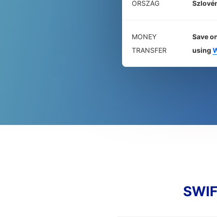
ORSZÁG
Szlové
MONEY
Save on
TRANSFER
using
W
SWIF