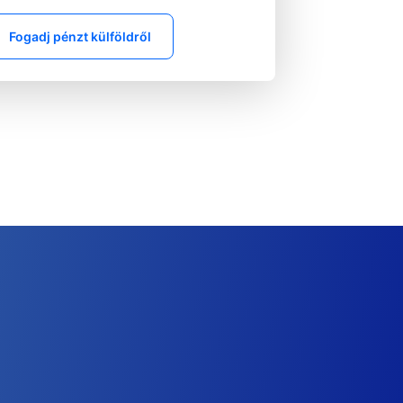
Fogadj pénzt külföldről