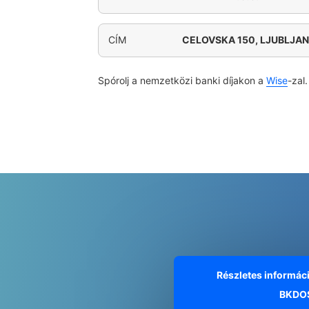
CÍM
CELOVSKA 150, LJUBLJA
Spórolj a nemzetközi banki díjakon a
Wise
-zal.
Részletes informác
BKDOS