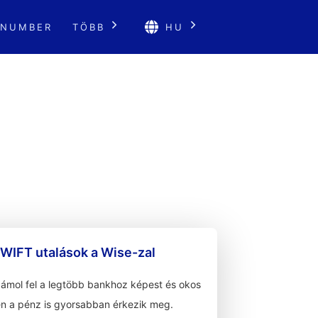
 NUMBER
TÖBB
HU
WIFT utalások a Wise-zal
zámol fel a legtöbb bankhoz képest és okos
n a pénz is gyorsabban érkezik meg.