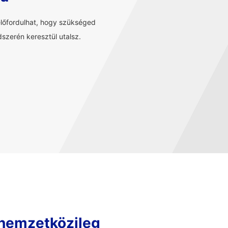
előfordulhat, hogy szükséged
szerén keresztül utalsz.
 nemzetközileg