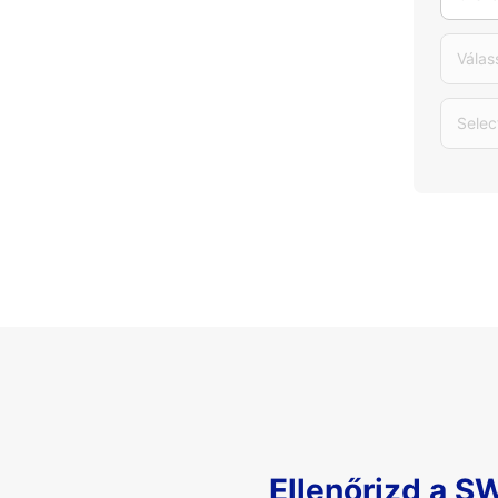
Válas
Selec
Ellenőrizd a S