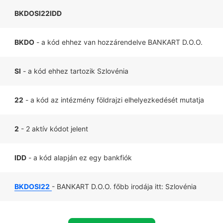
BKDOSI22IDD
BKDO
- a kód ehhez van hozzárendelve BANKART D.O.O.
SI
- a kód ehhez tartozik Szlovénia
22
- a kód az intézmény földrajzi elhelyezkedését mutatja
2
- 2 aktív kódot jelent
IDD
- a kód alapján ez egy bankfiók
BKDOSI22
- BANKART D.O.O. főbb irodája itt: Szlovénia