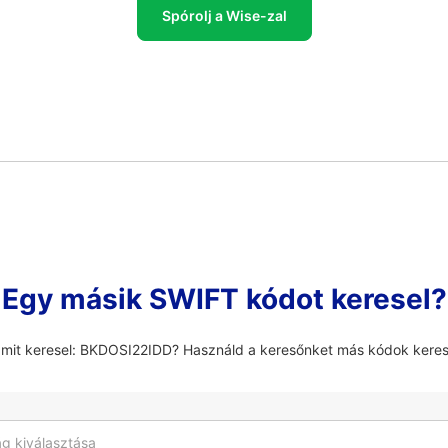
Spórolj a Wise-zal
Egy másik SWIFT kódot keresel?
amit keresel: BKDOSI22IDD? Használd a keresőnket más kódok kere
g kiválasztása