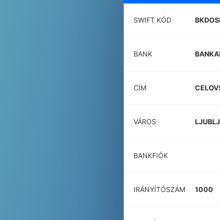
SWIFT KÓD
BKDOS
BANK
BANKAR
CÍM
CELOV
VÁROS
LJUBL
BANKFIÓK
IRÁNYÍTÓSZÁM
1000