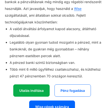
bankok a pénzváltásnak még mindig egy régebbi rendszerét
használják. Azt javasoljuk, hogy használd a
Wise
szolgáltatását, ami általában sokkal olcsóbb. Fejlett
technológiájuknak köszönhetően:
A valódi átváltási árfolyamot kapod alacsony, átlátható
díjszabással.
Legalább olyan gyorsan tudod mozgatni a pénzed, mint a
bankoknál, de gyakran még gyorsabban – néhány
pénznem esetében percek alatt.
A pénzed banki szintű biztonságban van.
Több mint 6 millió ügyfélhez csatlakozhatsz, és küldhetsz
pénzt 47 pénznemben 70 országon keresztül.
Utalás indítása
Pénz fogadása
Wise cégek számára