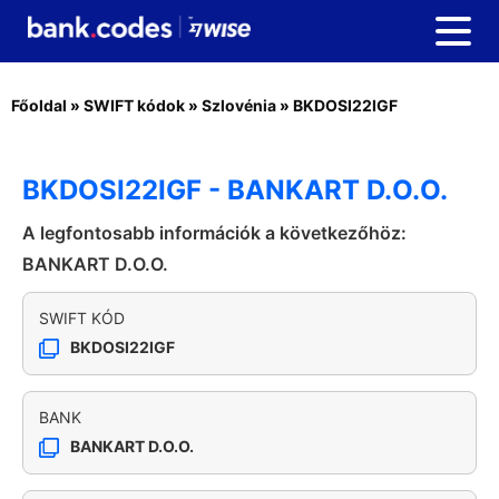
Főoldal
»
SWIFT kódok
»
Szlovénia
»
BKDOSI22IGF
BKDOSI22IGF - BANKART D.O.O.
A legfontosabb információk a következőhöz:
BANKART D.O.O.
SWIFT KÓD
BKDOSI22IGF
BANK
BANKART D.O.O.