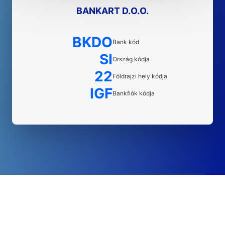
BANKART D.O.O.
BKDO
Bank kód
SI
Ország kódja
22
Földrajzi hely kódja
IGF
Bankfiók kódja