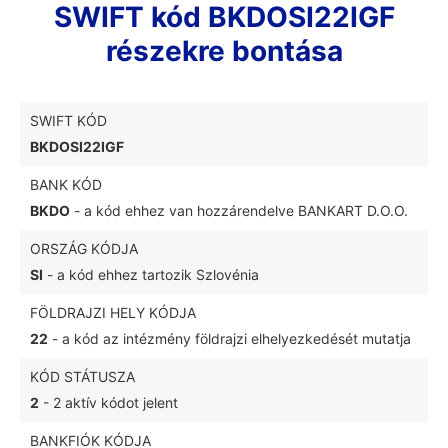
SWIFT kód BKDOSI22IGF
részekre bontása
SWIFT KÓD
BKDOSI22IGF
BANK KÓD
BKDO
- a kód ehhez van hozzárendelve BANKART D.O.O.
ORSZÁG KÓDJA
SI
- a kód ehhez tartozik Szlovénia
FÖLDRAJZI HELY KÓDJA
22
- a kód az intézmény földrajzi elhelyezkedését mutatja
KÓD STÁTUSZA
2
- 2 aktív kódot jelent
BANKFIÓK KÓDJA