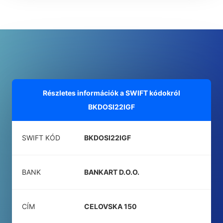
Részletes információk a SWIFT kódokról
BKDOSI22IGF
SWIFT KÓD
BKDOSI22IGF
BANK
BANKART D.O.O.
CÍM
CELOVSKA 150