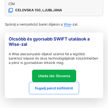
CÍM
CELOVSKA 150, LJUBLJANA
Spórolj a nemzetközi banki díjakon a
Wise
-zal.
Olcsóbb és gyorsabb SWIFT utalások a
Wise-zal
A Wise alacsonyabb díjakat számol fel a legtöbb
bankhoz képest és okos technológiájának köszönhetően
a pénz is gyorsabban érkezik meg.
Utalás ide: Slovenia
Fogadj pénzt külföldről