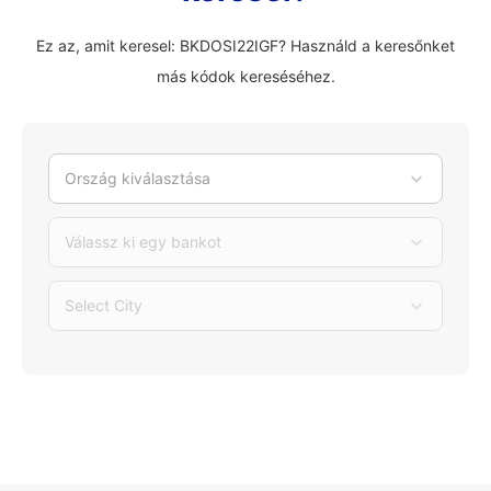
Ez az, amit keresel: BKDOSI22IGF? Használd a keresőnket
más kódok kereséséhez.
Ország kiválasztása
Válassz ki egy bankot
Select City