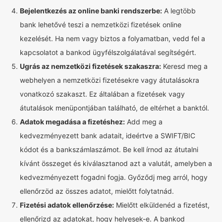
Bejelentkezés az online banki rendszerbe:
A legtöbb
bank lehetővé teszi a nemzetközi fizetések online
kezelését. Ha nem vagy biztos a folyamatban, vedd fel a
kapcsolatot a bankod ügyfélszolgálatával segítségért.
Ugrás az nemzetközi fizetések szakaszra:
Keresd meg a
webhelyen a nemzetközi fizetésekre vagy átutalásokra
vonatkozó szakaszt. Ez általában a fizetések vagy
átutalások menüpontjában található, de eltérhet a banktól.
Adatok megadása a fizetéshez:
Add meg a
kedvezményezett bank adatait, ideértve a SWIFT/BIC
kódot és a bankszámlaszámot. Be kell írnod az átutalni
kívánt összeget és kiválasztanod azt a valutát, amelyben a
kedvezményezett fogadni fogja. Győződj meg arról, hogy
ellenőrzöd az összes adatot, mielőtt folytatnád.
Fizetési adatok ellenőrzése:
Mielőtt elküldenéd a fizetést,
ellenőrizd az adatokat, hogy helyesek-e. A bankod