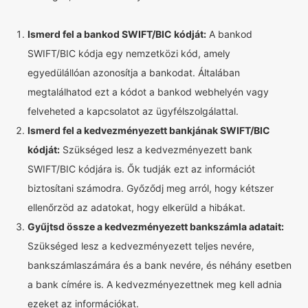
Ismerd fel a bankod SWIFT/BIC kódját:
A bankod
SWIFT/BIC kódja egy nemzetközi kód, amely
egyedülállóan azonosítja a bankodat. Általában
megtalálhatod ezt a kódot a bankod webhelyén vagy
felveheted a kapcsolatot az ügyfélszolgálattal.
Ismerd fel a kedvezményezett bankjának SWIFT/BIC
kódját:
Szükséged lesz a kedvezményezett bank
SWIFT/BIC kódjára is. Ők tudják ezt az információt
biztosítani számodra. Győződj meg arról, hogy kétszer
ellenőrzöd az adatokat, hogy elkerüld a hibákat.
Gyűjtsd össze a kedvezményezett bankszámla adatait:
Szükséged lesz a kedvezményezett teljes nevére,
bankszámlaszámára és a bank nevére, és néhány esetben
a bank címére is. A kedvezményezettnek meg kell adnia
ezeket az információkat.