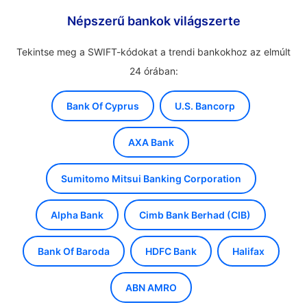
Népszerű bankok világszerte
Tekintse meg a SWIFT-kódokat a trendi bankokhoz az elmúlt
24 órában:
Bank Of Cyprus
U.S. Bancorp
AXA Bank
Sumitomo Mitsui Banking Corporation
Alpha Bank
Cimb Bank Berhad (CIB)
Bank Of Baroda
HDFC Bank
Halifax
ABN AMRO