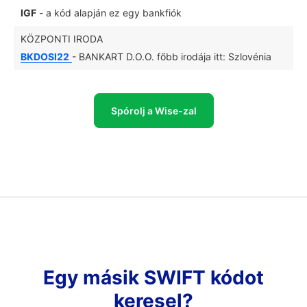
IGF
- a kód alapján ez egy bankfiók
KÖZPONTI IRODA
BKDOSI22
- BANKART D.O.O. főbb irodája itt: Szlovénia
Spórolj a Wise-zal
Egy másik SWIFT kódot
keresel?