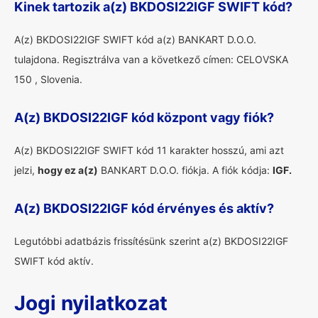
Kinek tartozik a(z) BKDOSI22IGF SWIFT kód?
A(z) BKDOSI22IGF SWIFT kód a(z) BANKART D.O.O.
tulajdona. Regisztrálva van a következő címen: CELOVSKA
150 , Slovenia.
A(z) BKDOSI22IGF kód központ vagy fiók?
A(z) BKDOSI22IGF SWIFT kód 11 karakter hosszú, ami azt
jelzi,
hogy ez a(z)
BANKART D.O.O. fiókja. A fiók kódja:
IGF.
A(z) BKDOSI22IGF kód érvényes és aktív?
Legutóbbi adatbázis frissítésünk szerint a(z) BKDOSI22IGF
SWIFT kód aktív.
Jogi nyilatkozat