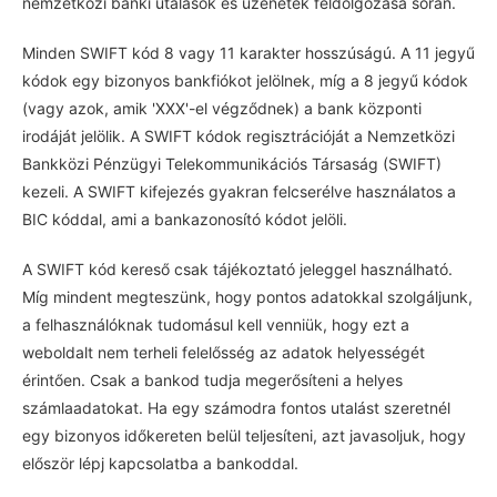
nemzetközi banki utalások és üzenetek feldolgozása során.
Minden SWIFT kód 8 vagy 11 karakter hosszúságú. A 11 jegyű
kódok egy bizonyos bankfiókot jelölnek, míg a 8 jegyű kódok
(vagy azok, amik 'XXX'-el végződnek) a bank központi
irodáját jelölik. A SWIFT kódok regisztrációját a Nemzetközi
Bankközi Pénzügyi Telekommunikációs Társaság (SWIFT)
kezeli. A SWIFT kifejezés gyakran felcserélve használatos a
BIC kóddal, ami a bankazonosító kódot jelöli.
A SWIFT kód kereső csak tájékoztató jeleggel használható.
Míg mindent megteszünk, hogy pontos adatokkal szolgáljunk,
a felhasználóknak tudomásul kell venniük, hogy ezt a
weboldalt nem terheli felelősség az adatok helyességét
érintően. Csak a bankod tudja megerősíteni a helyes
számlaadatokat. Ha egy számodra fontos utalást szeretnél
egy bizonyos időkereten belül teljesíteni, azt javasoljuk, hogy
először lépj kapcsolatba a bankoddal.