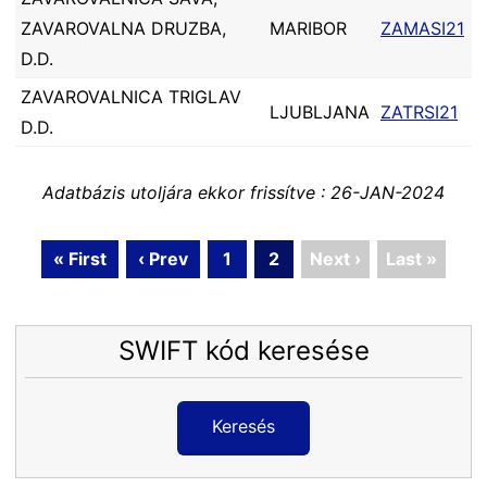
ZAVAROVALNA DRUZBA,
MARIBOR
ZAMASI21
D.D.
ZAVAROVALNICA TRIGLAV
LJUBLJANA
ZATRSI21
D.D.
Adatbázis utoljára ekkor frissítve : 26-JAN-2024
« First
‹ Prev
1
2
Next ›
Last »
SWIFT kód keresése
Keresés