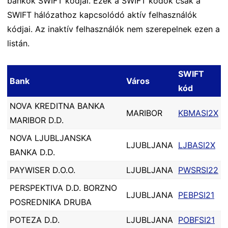
bankok SWIFT kódjai. Ezek a SWIFT kódok csak a
SWIFT hálózathoz kapcsolódó aktív felhasználók
kódjai. Az inaktív felhasználók nem szerepelnek ezen a
listán.
SWIFT
Bank
Város
kód
NOVA KREDITNA BANKA
MARIBOR
KBMASI2X
MARIBOR D.D.
NOVA LJUBLJANSKA
LJUBLJANA
LJBASI2X
BANKA D.D.
PAYWISER D.O.O.
LJUBLJANA
PWSRSI22
PERSPEKTIVA D.D. BORZNO
LJUBLJANA
PEBPSI21
POSREDNIKA DRUBA
POTEZA D.D.
LJUBLJANA
POBFSI21