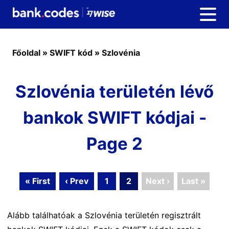
Főoldal
»
SWIFT kód
»
Szlovénia
Szlovénia területén lévő
bankok SWIFT kódjai -
Page 2
« First
‹ Prev
1
2
Next ›
Last »
Alább találhatóak a Szlovénia területén regisztrált